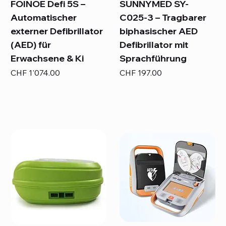
FOINOE Defi 5S –
SUNNYMED SY-
Automatischer
C025-3 – Tragbarer
externer Defibrillator
biphasischer AED
(AED) für
Defibrillator mit
Erwachsene & Ki
Sprachführung
Preis
Preis
CHF 1'074.00
CHF 197.00