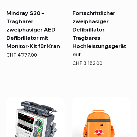
Mindray S20 –
Fortschrittlicher
Tragbarer
zweiphasiger
zweiphasiger AED
Defibrillator –
Defibrillator mit
Tragbares
Monitor-Kit für Kran
Hochleistungsgerät
mit
Preis
CHF 4'777.00
Preis
CHF 3'182.00