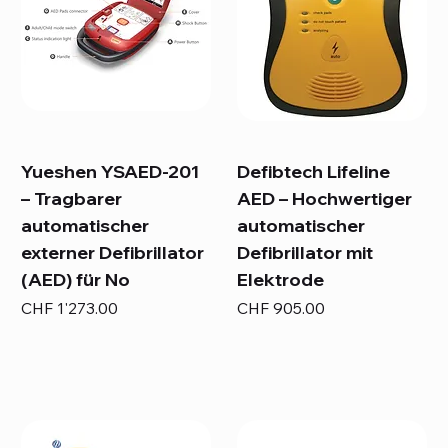
Yueshen YSAED-201
Defibtech Lifeline
– Tragbarer
AED – Hochwertiger
automatischer
automatischer
externer Defibrillator
Defibrillator mit
(AED) für No
Elektrode
Preis
Preis
CHF 1'273.00
CHF 905.00