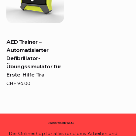
AED Trainer –
Automatisierter
Defibrillator-
Übungssimulator für
Erste-Hilfe-Tra
Preis
CHF 96.00
SWISS WORK WEAR
Der Onlineshop für alles rund ums Arbeiten und