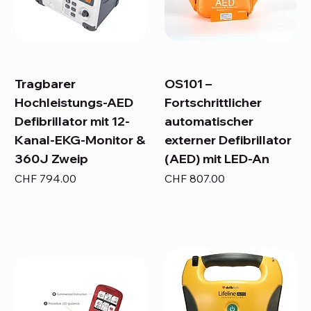
Tragbarer
OS101 –
Hochleistungs-AED
Fortschrittlicher
Defibrillator mit 12-
automatischer
Kanal-EKG-Monitor &
externer Defibrillator
360J Zweip
(AED) mit LED-An
Preis
Preis
CHF 794.00
CHF 807.00