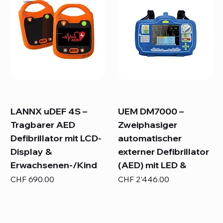
LANNX uDEF 4S –
UEM DM7000 –
Tragbarer AED
Zweiphasiger
Defibrillator mit LCD-
automatischer
Display &
externer Defibrillator
Erwachsenen-/Kind
(AED) mit LED &
Preis
Preis
CHF 690.00
CHF 2'446.00