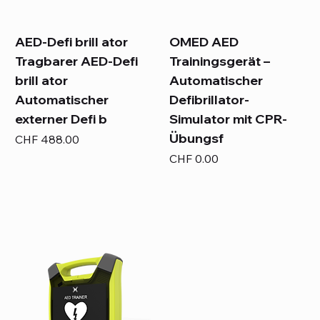
AED-Defi brill ator
OMED AED
Tragbarer AED-Defi
Trainingsgerät –
brill ator
Automatischer
Automatischer
Defibrillator-
externer Defi b
Simulator mit CPR-
Übungsf
Preis
CHF 488.00
Preis
CHF 0.00