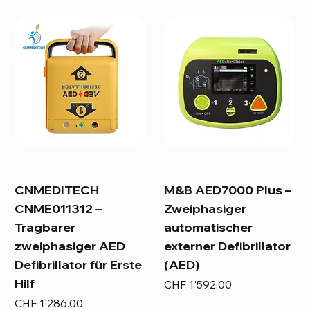
CNMEDITECH
M&B AED7000 Plus –
CNME011312 –
Zweiphasiger
Tragbarer
automatischer
zweiphasiger AED
externer Defibrillator
Defibrillator für Erste
(AED)
Hilf
Preis
CHF 1'592.00
Preis
CHF 1'286.00