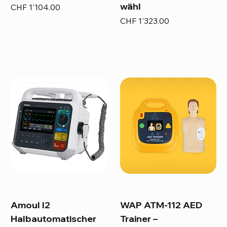
wähl
Preis
CHF 1'104.00
Preis
CHF 1'323.00
Amoul I2
WAP ATM-112 AED
Halbautomatischer
Trainer –