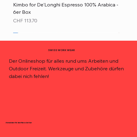
Kimbo for De'Longhi Espresso 100% Arabica -
6er Box
Preis
CHF 113.70
Neu!
Neu!
Neu!
Neu!
Neu!
Top Preis!
Top Preis!
SWISS WORK WEAR
Der Onlineshop für alles rund ums Arbeiten und
Outdoor Freizeit. Werkzeuge und Zubehöre dürfen
dabei nich fehlen!
Anmelden für den Newsletter