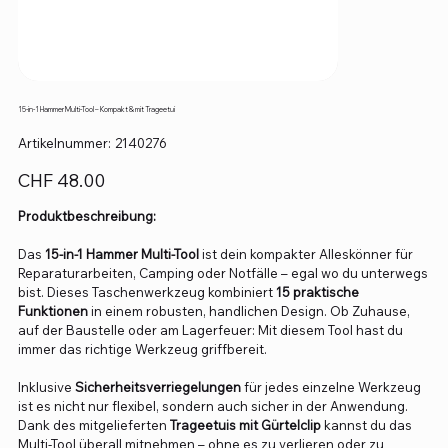
15-in-1 Hammer Multi-Tool – Kompakt & mit Trageetui
Artikelnummer:
Artikelnummer:
2140276
2140276
Preis
CHF 48.00
Produktbeschreibung:
Das
15-in-1 Hammer Multi-Tool
ist dein kompakter Alleskönner für
Reparaturarbeiten, Camping oder Notfälle – egal wo du unterwegs
bist. Dieses Taschenwerkzeug kombiniert
15 praktische
Funktionen
in einem robusten, handlichen Design. Ob Zuhause,
auf der Baustelle oder am Lagerfeuer: Mit diesem Tool hast du
immer das richtige Werkzeug griffbereit.
Inklusive
Sicherheitsverriegelungen
für jedes einzelne Werkzeug
ist es nicht nur flexibel, sondern auch sicher in der Anwendung.
Dank des mitgelieferten
Trageetuis mit Gürtelclip
kannst du das
Multi-Tool überall mitnehmen – ohne es zu verlieren oder zu