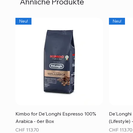
Ähnliche Produkte
Neu!
Neu!
Schnellansicht
Kimbo for De'Longhi Espresso 100%
De'Longhi 
Arabica - 6er Box
(Lifestyle)
Preis
Preis
CHF 113.70
CHF 113.70