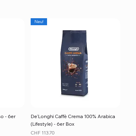
Neu!
Schnellansicht
o - 6er
De'Longhi Caffè Crema 100% Arabica
(Lifestyle) - 6er Box
Preis
CHF 113.70