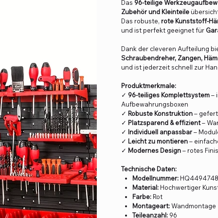
Das
96-teilige Werkzeugaufb
Zubehör und Kleinteile
übersicht
Das robuste,
rote Kunststoff-H
und ist perfekt geeignet für
Gar
Dank der cleveren Aufteilung bi
Schraubendreher, Zangen, Häm
und ist jederzeit schnell zur Han
Produktmerkmale:
✓
96-teiliges Komplettsystem
– 
Aufbewahrungsboxen
✓
Robuste Konstruktion
– gefert
✓
Platzsparend & effizient
– Wan
✓
Individuell anpassbar
– Module
✓
Leicht zu montieren
– einfach
✓
Modernes Design
– rotes Fini
Technische Daten:
Modellnummer:
HQ449474
Material:
Hochwertiger Kunst
Farbe:
Rot
Montageart:
Wandmontage
Teileanzahl:
96