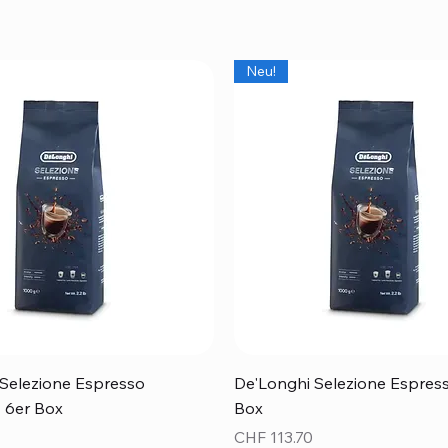
Neu!
Schnellansicht
Schnellansicht
Selezione Espresso
De'Longhi Selezione Espress
 - 6er Box
Box
Preis
CHF 113.70