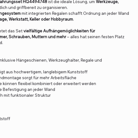
ewahrungsset HQ4494748
ist die ideale Lösung, um
Werkzeuge,
lich und griffbereit zu organisieren.
ängesystem
mit integrierten Regalen schafft Ordnung an jeder Wand
age, Werkstatt, Keller oder Hobbyraum
.
etet das Set
vielfältige Aufhängemöglichkeiten für
mer, Schrauben, Muttern und mehr
– alles hat seinen festen Platz
d.
inklusive Hängeschienen, Werkzeughalter, Regale und
igt aus hochwertigem, langlebigem Kunststoff
dmontage sorgt für mehr Arbeitsfläche
 können flexibel kombiniert oder erweitert werden
e Befestigung an jeder Wand
sh mit funktionaler Struktur
8
stoff