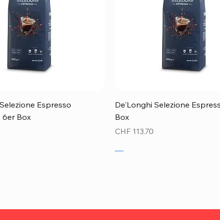
Schnellansicht
Schnellansicht
Selezione Espresso
De'Longhi Selezione Espress
 - 6er Box
Box
Preis
CHF 113.70
Top Preis!