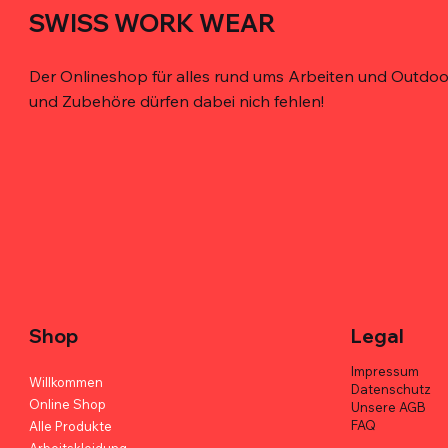
SWISS WORK WEAR
Der Onlineshop für alles rund ums Arbeiten und Outdoor
und Zubehöre dürfen dabei nich fehlen!
Schnellansicht
Schnellansicht
Schnellansicht
De'Longhi Caffè Crema 100% Arabica -
Bohrer-Holster für den Gürtel – robust,
MELOTOUGH Werkzeugtasche mit
Kimbo for
TOOLSTACK
TOOLSTACK
6er Box
magnetisch, ergonomisch
Gürtel – Profi-Qualität
Arabica - 
Werkzeugt
Werkzeugta
Duty
Preis
Preis
Preis
Preis
Preis
CHF 113.70
CHF 38.00
CHF 82.00
CHF 113.70
CHF 42.00
Preis
CHF 47.00
Shop
Legal
Impressum
Willkommen
Datenschutz
Online Shop
Unsere AGB
FAQ
Alle Produkte