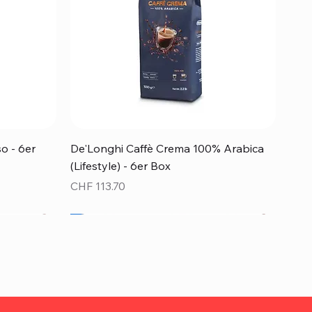
Schnellansicht
o - 6er
De'Longhi Caffè Crema 100% Arabica
(Lifestyle) - 6er Box
Preis
CHF 113.70
Top Preis!