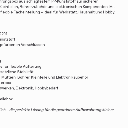
ahrungsbox aus schlagfestem PP-Kunststoff zur sicheren
leinteilen, Bohrerzubehör und elektronischen Komponenten. Mit
xible Facheinteilung – ideal für Werkstatt, Haushalt und Hobby.
 0201
nststoff
ngefarbenen Verschlüssen
g
ür flexible Aufteilung
sätzliche Stabilität
Muttern, Bohrer, Kleinteile und Elektronikzubehör
terbox
mwerken, Elektronik, Hobbybedarf
eilebox
lich – die perfekte Lösung für die geordnete Aufbewahrung kleiner