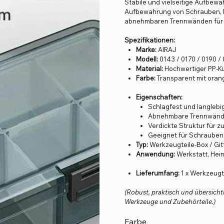
Stabile und vielseitige Aufbew
Aufbewahrung von Schrauben, K
abnehmbaren Trennwänden für fle
Spezifikationen:
Marke:
AIRAJ
Modell:
0143 / 0170 / 0190 /
Material:
Hochwertiger PP-Ku
Farbe:
Transparent mit ora
Eigenschaften:
Schlagfest und langlebi
Abnehmbare Trennwände f
Verdickte Struktur für zu
Geeignet für Schrauben, 
Typ:
Werkzeugteile-Box / Git
Anwendung:
Werkstatt, Hei
Lieferumfang:
1 x Werkzeugt
(Robust, praktisch und übersicht
Werkzeuge und Zubehörteile.)
Farbe