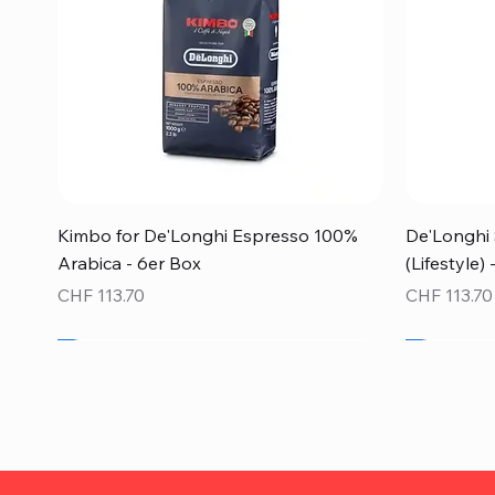
Schnellansicht
Kimbo for De'Longhi Espresso 100%
De'Longhi 
Arabica - 6er Box
(Lifestyle)
Preis
Preis
CHF 113.70
CHF 113.70
Neu!
Neu!