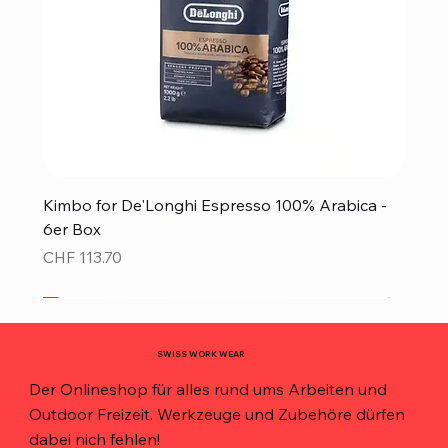
Kimbo for De'Longhi Espresso 100% Arabica -
6er Box
Preis
CHF 113.70
Neu!
Neu!
Neu!
Neu!
Neu!
Top Preis!
Top Preis!
SWISS WORK WEAR
Der Onlineshop für alles rund ums Arbeiten und
Outdoor Freizeit. Werkzeuge und Zubehöre dürfen
dabei nich fehlen!