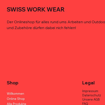
SWISS WORK WEAR
Der Onlineshop für alles rund ums Arbeiten und Outdoor
und Zubehöre dürfen dabei nich fehlen!
Schnellansicht
Schnellansicht
Schnellansicht
De'Longhi Caffè Crema 100% Arabica -
Bohrer-Holster für den Gürtel – robust,
MELOTOUGH Werkzeugtasche mit
Kimbo for
TOOLSTACK
TOOLSTACK
6er Box
magnetisch, ergonomisch
Gürtel – Profi-Qualität
Arabica - 
Werkzeugt
Werkzeugta
Duty
Preis
Preis
Preis
Preis
Preis
CHF 113.70
CHF 38.00
CHF 82.00
CHF 113.70
CHF 42.00
Preis
CHF 47.00
Shop
Legal
Impressum
Willkommen
Datenschutz
Online Shop
Unsere AGB
FAQ
Alle Produkte