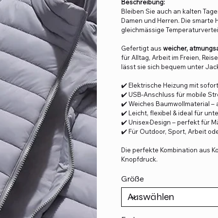
Beschreibung:
Bleiben Sie auch an kalten Tag
Damen und Herren. Die smarte H
gleichmässige Temperaturverte
Gefertigt aus
weicher, atmungs
für Alltag, Arbeit im Freien, Re
lässt sie sich bequem unter Jac
✔️ Elektrische Heizung mit sofo
✔️ USB-Anschluss für mobile S
✔️ Weiches Baumwollmaterial –
✔️ Leicht, flexibel & ideal für un
✔️ Unisex-Design – perfekt für 
✔️ Für Outdoor, Sport, Arbeit ode
Die perfekte Kombination aus Ko
Knopfdruck.
Größe