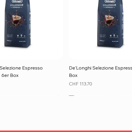
Schnellansicht
Schnellansicht
Selezione Espresso
De'Longhi Selezione Espress
 - 6er Box
Box
Preis
CHF 113.70
Top Preis!