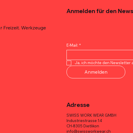
Anmelden für den News
 Freizeit. Werkzeuge
E-Mail:
*
Schnellansicht
Schnellansicht
Schnellansicht
Schnellansicht
Schnellansicht
Schnellansicht
 De'Longhi Espresso 100%
 Techniker-
 Quicklock
ECHTER ITALIENISCHER E
MELOTOUGH Tischler-Werkz
TOOLSTACK Elektrikertasche
Ja, ich möchte den Newsletter 
6er Box
asche – 10 Taschen
sche – Multi-Pocket, Heavy-
er Vorteilspaket
– 10 Taschen, 1680D, robust
Multifunktional, robust, groß
Anmelden
Preis
Preis
Preis
CHF 113.70
CHF 71.00
CHF 95.00
Adresse
SWISS WORK WEAR GMBH
Industriestrasse 14
CH-8305 Dietlikon
info@swissworkwear.ch