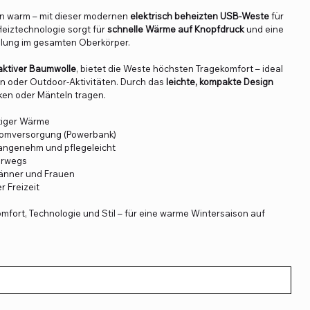
en warm – mit dieser modernen
elektrisch beheizten USB-Weste
für
eiztechnologie sorgt für
schnelle Wärme auf Knopfdruck
und eine
ilung im gesamten Oberkörper.
aktiver Baumwolle
, bietet die Weste höchsten Tragekomfort – ideal
isen oder Outdoor-Aktivitäten. Durch das
leichte, kompakte Design
ken oder Mänteln tragen.
rtiger Wärme
tromversorgung (Powerbank)
 angenehm und pflegeleicht
terwegs
Männer und Frauen
r Freizeit
mfort, Technologie und Stil – für eine warme Wintersaison auf