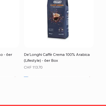
Schnellansicht
o - 6er
De'Longhi Caffè Crema 100% Arabica
(Lifestyle) - 6er Box
Preis
CHF 113.70
Top Preis!