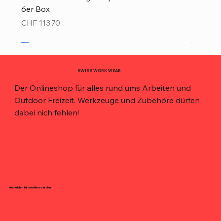
6er Box
Preis
CHF 113.70
Neu!
Neu!
Neu!
Neu!
Neu!
Top Preis!
Top Preis!
SWISS WORK WEAR
Der Onlineshop für alles rund ums Arbeiten und
Outdoor Freizeit. Werkzeuge und Zubehöre dürfen
dabei nich fehlen!
Anmelden für den Newsletter