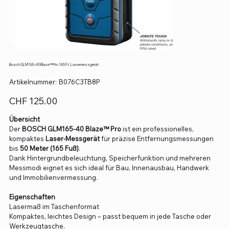
Bosch GLM165-40 Blaze™ Pro 165 Ft. Lasermessgerät
Artikelnummer:
Artikelnummer:
B076C3TB8P
B076C3TB8P
Preis
CHF 125.00
Übersicht
Der
BOSCH GLM165-40 Blaze™ Pro
ist ein professionelles,
kompaktes
Laser-Messgerät
für präzise Entfernungsmessungen
bis
50 Meter (165 Fuß)
.
Dank Hintergrundbeleuchtung, Speicherfunktion und mehreren
Messmodi eignet es sich ideal für Bau, Innenausbau, Handwerk
und Immobilienvermessung.
Eigenschaften
Lasermaß im Taschenformat
Kompaktes, leichtes Design – passt bequem in jede Tasche oder
Werkzeugtasche.