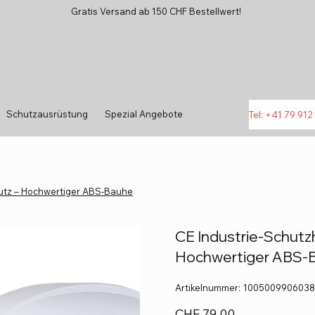
Gratis Versand ab 150 CHF Bestellwert!
Schutzausrüstung
Spezial Angebote
Tel: +41 79 912 
hutz – Hochwertiger ABS-Bauhe
CE Industrie-Schutz
Hochwertiger ABS-
Artikelnummer:
Artikelnummer:
1005009906038
1005009906038117
Preis
CHF 79.00