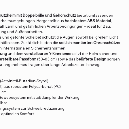
Schutzhelm mit Doppelbrille und Gehörschutz
bietet umfassenden
Arbeitsumgebungen. Hergestellt aus
hochfestem ABS-Material
,
all, Lärm und gefährlichen Arbeitsbedingungen – ideal für Bau,
ttung und Außenarbeiten.
e und getönte Scheibe) schützt die Augen sowohl bei grellem Licht
hältnissen. Zusätzlich bieten die
seitlich montierten Ohrenschützer
 internationalen Sicherheitsnormen.
gung
und dem
verstellbaren Y-Kinnriemen
sitzt der Helm sicher und
erstellbare Passform
(53–63 cm) sowie das
belüftete Design
sorgen
ür angenehmes Tragen über lange Arbeitszeiten hinweg.
crylnitril-Butadien-Styrol)
nt) aus robustem Polycarbonat (PC)
3 cm
Gewebesystem mit stoßdämpfender Wirkung
llbar
tungssystem zur Schweißreduzierung
r optimalen Komfort