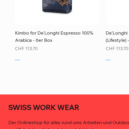
Schnellansicht
Kimbo for De'Longhi Espresso 100%
De'Longhi 
Arabica - 6er Box
(Lifestyle)
Preis
Preis
CHF 113.70
CHF 113.70
Neu!
Neu!
SWISS WORK WEAR
Der Onlineshop für alles rund ums Arbeiten und Outdoor