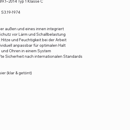
89.1–2014 Typ 1 Klasse C
1
 S3.19-1974
ier außen und eines innen integriert
chutz vor Lärm und Schallbelastung
 Hitze und Feuchtigkeit bei der Arbeit
ividuell anpassbar für optimalen Halt
 und Ohren in einem System
te Sicherheit nach internationalen Standards
ier (klar & getönt)