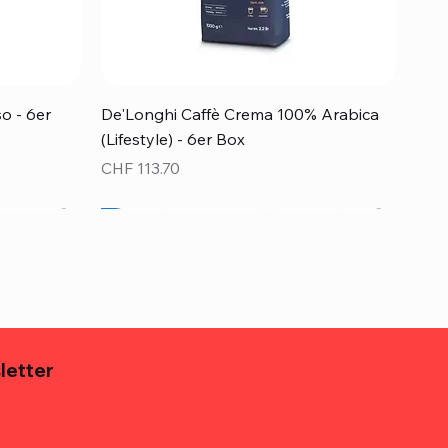
Schnellansicht
o - 6er
De'Longhi Caffè Crema 100% Arabica
(Lifestyle) - 6er Box
Preis
CHF 113.70
Top Preis!
letter