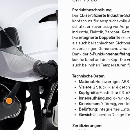
Produktbeschreibung:
Der
CE-zertifizierte Industrie-
Kopfschutz für anspruchsvolle 
schützt er zuverlässig vor Aufpr
Industrie, Elektrik, Bergbau, Re
Die
integrierte Doppelbrille
(klar
als auch bei schlechten Sichtver
zuverlässigen Gehörschutz nach
Dank der
6-Punkt-Innenaufhän
komfortabel auf dem Kopf. Die
v
auch bei hohen Temperaturen f
Technische Daten:
Material:
Hochwertiges ABS (A
Visiere:
2 Stück (klar & getö
Kopfgröße:
Einstellbar 53–6
Innenaufhängung:
6-Punkt-
Kinnriemen:
Y-förmig, verste
Belüftung:
Integriertes Lüf
Gewicht:
Leichtes Design fü
Zertifizierungen: