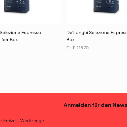
Schnellansicht
Schnellansicht
Selezione Espresso
De'Longhi Selezione Espress
 - 6er Box
Box
Preis
CHF 113.70
Top Preis!
Anmelden für den News
 Freizeit. Werkzeuge