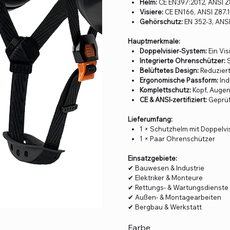
Helm:
CE EN397:2012, ANSI Z
Visiere:
CE EN166, ANSI Z87.
Gehörschutz:
EN 352-3, ANSI
Hauptmerkmale:
Doppelvisier-System:
Ein Vis
Integrierte Ohrenschützer:
S
Belüftetes Design:
Reduziert
Ergonomische Passform:
Ind
Komplettschutz:
Kopf, Augen
CE & ANSI-zertifiziert:
Geprüf
Lieferumfang:
1 × Schutzhelm mit Doppelvis
1 × Paar Ohrenschützer
Einsatzgebiete:
✔ Bauwesen & Industrie
✔ Elektriker & Monteure
✔ Rettungs- & Wartungsdienste
✔ Außen- & Montagearbeiten
✔ Bergbau & Werkstatt
Farbe