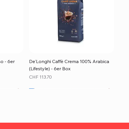
Schnellansicht
o - 6er
De'Longhi Caffè Crema 100% Arabica
(Lifestyle) - 6er Box
Preis
CHF 113.70
Top Preis!