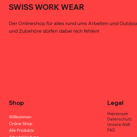
SWISS WORK WEAR
Der Onlineshop für alles rund ums Arbeiten und Outdoor
und Zubehöre dürfen dabei nich fehlen!
Schnellansicht
Schnellansicht
Schnellansicht
De'Longhi Caffè Crema 100% Arabica -
Bohrer-Holster für den Gürtel – robust,
MELOTOUGH Werkzeugtasche mit
Kimbo for
TOOLSTACK
TOOLSTACK
6er Box
magnetisch, ergonomisch
Gürtel – Profi-Qualität
Arabica - 
Werkzeugt
Werkzeugta
Duty
Preis
Preis
Preis
Preis
Preis
CHF 113.70
CHF 38.00
CHF 82.00
CHF 113.70
CHF 42.00
Preis
CHF 47.00
Shop
Legal
Impressum
Willkommen
Datenschutz
Online Shop
Unsere AGB
FAQ
Alle Produkte