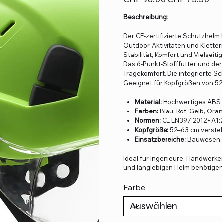
Preis
Beschreibung:
Der CE-zertifizierte Schutzhelm 
Outdoor-Aktivitäten und Kletter
Stabilität, Komfort und Vielseitig
Das 6-Punkt-Stofffutter und der
Tragekomfort. Die integrierte S
Geeignet für Kopfgrößen von 52
Material:
Hochwertiges ABS
Farben:
Blau, Rot, Gelb, Ora
Normen:
CE EN397:2012+A1:20
Kopfgröße:
52–63 cm verstel
Einsatzbereiche:
Bauwesen, F
Ideal für Ingenieure, Handwerker
und langlebigen Helm benötigen
Farbe