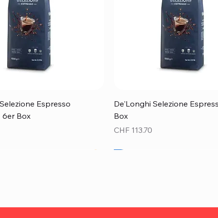
Schnellansicht
Schnellansicht
Selezione Espresso
De'Longhi Selezione Espress
 - 6er Box
Box
Preis
CHF 113.70
Top Preis!