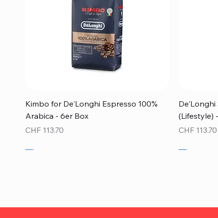
Schnellansicht
Kimbo for De'Longhi Espresso 100%
De'Longhi 
Arabica - 6er Box
(Lifestyle)
Preis
Preis
CHF 113.70
CHF 113.70
Neu!
Neu!