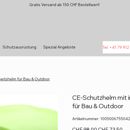
Gratis Versand ab 150 CHF Bestellwert!
Schutzausrüstung
Spezial Angebote
Tel: +41 79 912 
rbeitshelm für Bau & Outdoor
CE-Schutzhelm mit in
für Bau & Outdoor
Artikelnummer:
Artikelnummer:
1005006755042
1005006755042011
Ursprünglicher
Angebotspreis
CHF 98.00
CHF 73.50