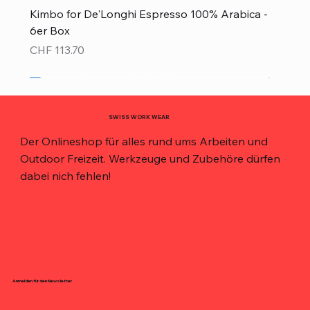
Kimbo for De'Longhi Espresso 100% Arabica -
6er Box
Preis
CHF 113.70
Neu!
Neu!
Neu!
Neu!
Neu!
Top Preis!
Top Preis!
SWISS WORK WEAR
Der Onlineshop für alles rund ums Arbeiten und
Outdoor Freizeit. Werkzeuge und Zubehöre dürfen
dabei nich fehlen!
Anmelden für den Newsletter