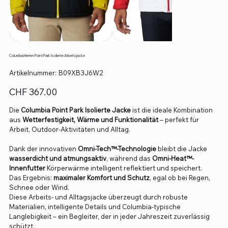
Columbia Herren Point Park Isolierte Arbeitsjacke
Artikelnummer:
Artikelnummer:
‎B09XB3J6W2
‎B09XB3J6W2
Preis
CHF 367.00
Die
Columbia Point Park Isolierte Jacke
ist die ideale Kombination
aus
Wetterfestigkeit, Wärme und Funktionalität
– perfekt für
Arbeit, Outdoor-Aktivitäten und Alltag.
Dank der innovativen
Omni-Tech™-Technologie
bleibt die Jacke
wasserdicht und atmungsaktiv
, während das
Omni-Heat™-
Innenfutter
Körperwärme intelligent reflektiert und speichert.
Das Ergebnis:
maximaler Komfort und Schutz
, egal ob bei Regen,
Schnee oder Wind.
Diese Arbeits- und Alltagsjacke überzeugt durch robuste
Materialien, intelligente Details und Columbia-typische
Langlebigkeit – ein Begleiter, der in jeder Jahreszeit zuverlässig
schützt.