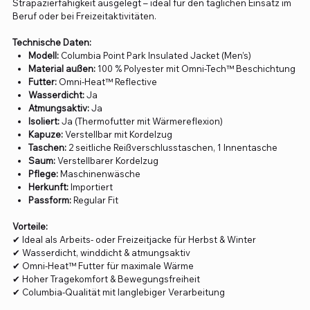
Strapazierfähigkeit ausgelegt – ideal für den täglichen Einsatz im
Beruf oder bei Freizeitaktivitäten.
Technische Daten:
Modell:
Columbia Point Park Insulated Jacket (Men’s)
Material außen:
100 % Polyester mit Omni-Tech™ Beschichtung
Futter:
Omni-Heat™ Reflective
Wasserdicht:
Ja
Atmungsaktiv:
Ja
Isoliert:
Ja (Thermofutter mit Wärmereflexion)
Kapuze:
Verstellbar mit Kordelzug
Taschen:
2 seitliche Reißverschlusstaschen, 1 Innentasche
Saum:
Verstellbarer Kordelzug
Pflege:
Maschinenwäsche
Herkunft:
Importiert
Passform:
Regular Fit
Vorteile:
✔ Ideal als Arbeits- oder Freizeitjacke für Herbst & Winter
✔ Wasserdicht, winddicht & atmungsaktiv
✔ Omni-Heat™ Futter für maximale Wärme
✔ Hoher Tragekomfort & Bewegungsfreiheit
✔ Columbia-Qualität mit langlebiger Verarbeitung