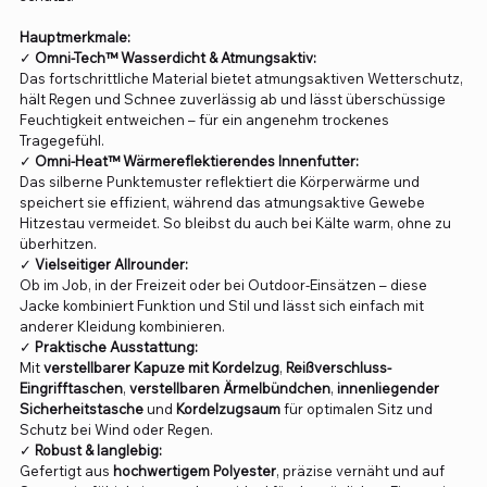
Hauptmerkmale:
✓
Omni-Tech™ Wasserdicht & Atmungsaktiv:
Das fortschrittliche Material bietet atmungsaktiven Wetterschutz,
hält Regen und Schnee zuverlässig ab und lässt überschüssige
Feuchtigkeit entweichen – für ein angenehm trockenes
Tragegefühl.
✓
Omni-Heat™ Wärmereflektierendes Innenfutter:
Das silberne Punktemuster reflektiert die Körperwärme und
speichert sie effizient, während das atmungsaktive Gewebe
Hitzestau vermeidet. So bleibst du auch bei Kälte warm, ohne zu
überhitzen.
✓
Vielseitiger Allrounder:
Ob im Job, in der Freizeit oder bei Outdoor-Einsätzen – diese
Jacke kombiniert Funktion und Stil und lässt sich einfach mit
anderer Kleidung kombinieren.
✓
Praktische Ausstattung:
Mit
verstellbarer Kapuze mit Kordelzug
,
Reißverschluss-
Eingrifftaschen
,
verstellbaren Ärmelbündchen
,
innenliegender
Sicherheitstasche
und
Kordelzugsaum
für optimalen Sitz und
Schutz bei Wind oder Regen.
✓
Robust & langlebig:
Gefertigt aus
hochwertigem Polyester
, präzise vernäht und auf