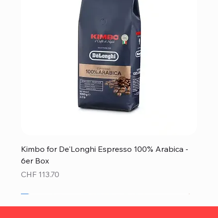
Kimbo for De'Longhi Espresso 100% Arabica -
6er Box
Preis
CHF 113.70
Neu!
Neu!
Neu!
Neu!
Neu!
Top Preis!
Top Preis!