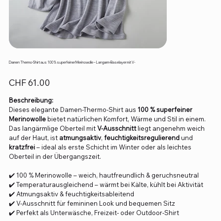
Damen Thermo-Shirt aus 100 % superfeiner Merinowolle – Langarm-Baselayer mit V-
Preis
CHF 61.00
Beschreibung:
Dieses elegante Damen-Thermo-Shirt aus
100 % superfeiner
Merinowolle
bietet natürlichen Komfort, Wärme und Stil in einem.
Das langärmlige Oberteil mit
V-Ausschnitt
liegt angenehm weich
auf der Haut, ist
atmungsaktiv
,
feuchtigkeitsregulierend
und
kratzfrei
– ideal als erste Schicht im Winter oder als leichtes
Oberteil in der Übergangszeit.
✔️ 100 % Merinowolle – weich, hautfreundlich & geruchsneutral
✔️ Temperaturausgleichend – wärmt bei Kälte, kühlt bei Aktivität
✔️ Atmungsaktiv & feuchtigkeitsableitend
✔️ V-Ausschnitt für femininen Look und bequemen Sitz
✔️ Perfekt als Unterwäsche, Freizeit- oder Outdoor-Shirt