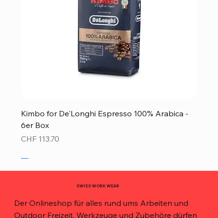
Kimbo for De'Longhi Espresso 100% Arabica -
6er Box
Preis
CHF 113.70
Neu!
Neu!
Neu!
Neu!
Neu!
Top Preis!
Top Preis!
SWISS WORK WEAR
Der Onlineshop für alles rund ums Arbeiten und
Outdoor Freizeit. Werkzeuge und Zubehöre dürfen