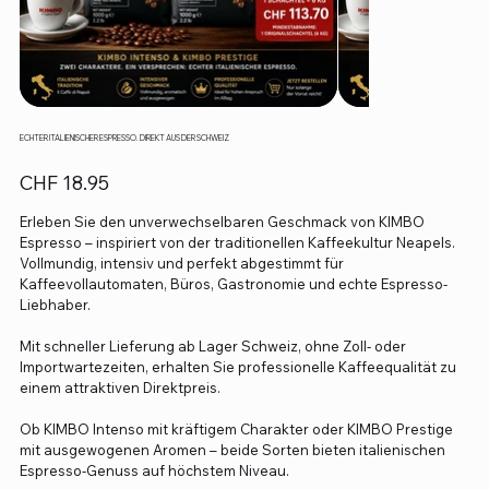
ECHTER ITALIENISCHER ESPRESSO. DIREKT AUS DER SCHWEIZ
Preis
CHF 18.95
Erleben Sie den unverwechselbaren Geschmack von KIMBO
Espresso – inspiriert von der traditionellen Kaffeekultur Neapels.
Vollmundig, intensiv und perfekt abgestimmt für
Kaffeevollautomaten, Büros, Gastronomie und echte Espresso-
Liebhaber.
Mit schneller Lieferung ab Lager Schweiz, ohne Zoll- oder
Importwartezeiten, erhalten Sie professionelle Kaffeequalität zu
einem attraktiven Direktpreis.
Ob KIMBO Intenso mit kräftigem Charakter oder KIMBO Prestige
mit ausgewogenen Aromen – beide Sorten bieten italienischen
Espresso-Genuss auf höchstem Niveau.