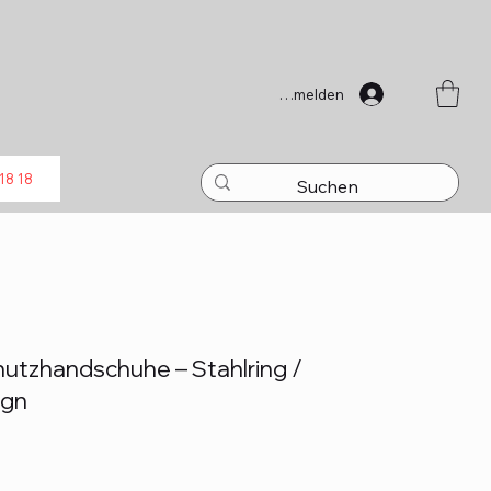
Anmelden
18 18
hutzhandschuhe – Stahlring /
ign