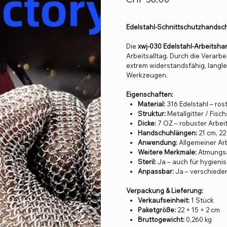
Edelstahl-Schnittschutzhandsch
Die
xwj-030 Edelstahl-Arbeitsh
Arbeitsalltag. Durch die Verarb
extrem widerstandsfähig, langle
Werkzeugen.
Eigenschaften:
Material:
316 Edelstahl – rost
Struktur:
Metallgitter / Fisc
Dicke:
7 OZ – robuster Arbeit
Handschuhlängen:
21 cm, 22
Anwendung:
Allgemeiner Ar
Weitere Merkmale:
Atmungsak
Steril:
Ja – auch für hygien
Anpassbar:
Ja – verschiede
Verpackung & Lieferung:
Verkaufseinheit:
1 Stück
Paketgröße:
22 × 15 × 2 cm
Bruttogewicht:
0,260 kg