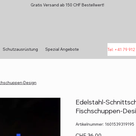
Gratis Versand ab 150 CHF Bestellwert!
Schutzausrüstung
Spezial Angebote
Tel: +41 79 912 
ischschuppen-Design
Edelstahl-Schnittsc
Fischschuppen-Des
Artikelnummer:
Artikelnummer:
1601539319195
1601539319195
Preis
CHF 36.00