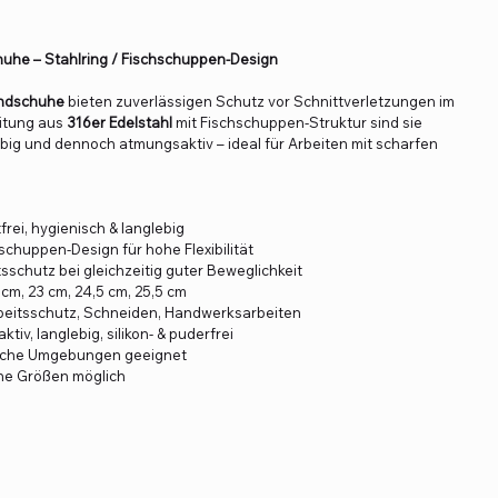
uhe – Stahlring / Fischschuppen-Design
andschuhe
bieten zuverlässigen Schutz vor Schnittverletzungen im
eitung aus
316er Edelstahl
mit Fischschuppen-Struktur sind sie
big und dennoch atmungsaktiv – ideal für Arbeiten mit scharfen
frei, hygienisch & langlebig
hschuppen-Design für hohe Flexibilität
sschutz bei gleichzeitig guter Beweglichkeit
 cm, 23 cm, 24,5 cm, 25,5 cm
beitsschutz, Schneiden, Handwerksarbeiten
tiv, langlebig, silikon- & puderfrei
ische Umgebungen geeignet
ne Größen möglich