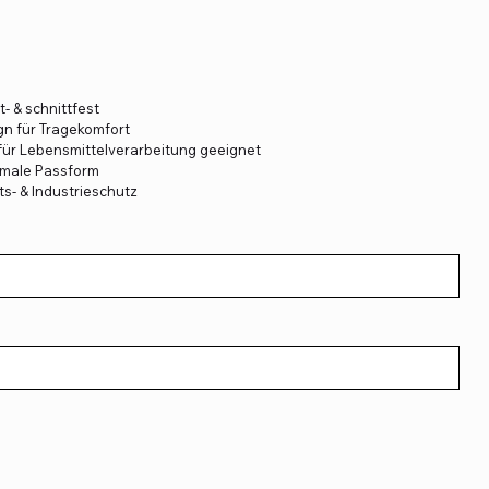
- & schnittfest
gn für Tragekomfort
 für Lebensmittelverarbeitung geeignet
imale Passform
ts- & Industrieschutz