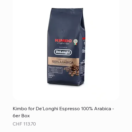
Kimbo for De'Longhi Espresso 100% Arabica -
6er Box
Preis
CHF 113.70