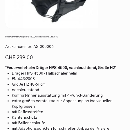
Feuerwehrhelm Dräger HPS 4500, nachleuchtend, Größe H2
Artikelnummer:
Artikelnummer:
AS-000006
AS-
000006
Preis
CHF 289.00
"Feuerwehrhelm Dräger HPS 4500, nachleuchtend, Größe H2"
Dräger HPS 4500 - Halbschalenhelm
EN 443:2008
Größe H2 48-61 cm
nachleuchtend
Komfort-Innenausstattung mit 4-Punkt-Bänderung
extra großes Verstellrad zur Anpassung an individuellen
Kopfgrössen
mit Reflexstreifen
Kantenschutz
mit Brillenschlaufe
mit Adaptionspunkten für schnellen Anbau der Visiere