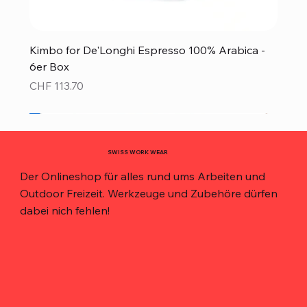
Kimbo for De'Longhi Espresso 100% Arabica -
6er Box
Preis
CHF 113.70
Neu!
Neu!
Neu!
Neu!
Neu!
Top Preis!
Top Preis!
SWISS WORK WEAR
Der Onlineshop für alles rund ums Arbeiten und
Outdoor Freizeit. Werkzeuge und Zubehöre dürfen
dabei nich fehlen!