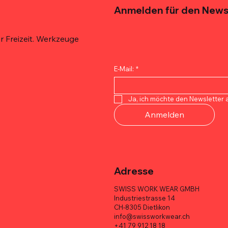
Anmelden für den News
 Freizeit. Werkzeuge
E-Mail:
*
Schnellansicht
Schnellansicht
Schnellansicht
Schnellansicht
Schnellansicht
Schnellansicht
 De'Longhi Espresso 100%
 Techniker-
 Quicklock
ECHTER ITALIENISCHER E
MELOTOUGH Tischler-Werkz
TOOLSTACK Elektrikertasche
Ja, ich möchte den Newsletter 
6er Box
asche – 10 Taschen
sche – Multi-Pocket, Heavy-
er Vorteilspaket
– 10 Taschen, 1680D, robust
Multifunktional, robust, groß
Anmelden
Preis
Preis
Preis
CHF 113.70
CHF 71.00
CHF 95.00
Adresse
SWISS WORK WEAR GMBH
Industriestrasse 14
CH-8305 Dietlikon
info@swissworkwear.ch
+41 79 912 18 18