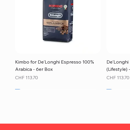
Schnellansicht
Kimbo for De'Longhi Espresso 100%
De'Longhi 
Arabica - 6er Box
(Lifestyle)
Preis
Preis
CHF 113.70
CHF 113.70
Neu!
Neu!