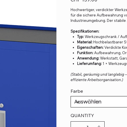
Hochwertiger, verdickter Werkze
für die sichere Aufbewahrung v
Industrieumgebung. Der stabile
Spezifikationen:
Typ:
Werkzeugschrank / Au
Material:
Hochbelastbarer St
Eigenschaften:
Verdickte Kon
Funktion:
Aufbewahrung, Org
Anwendung:
Werkstatt, Gara
Lieferumfang:
1 × Werkzeug
(Stabil, geräumig und langlebig 
effiziente Arbeitsorganisation.)
Farbe
QUANTITY