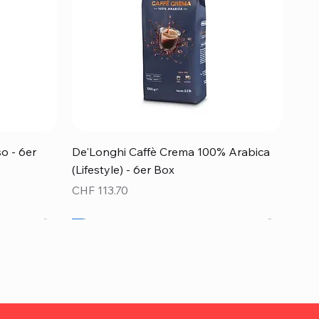
Schnellansicht
o - 6er
De'Longhi Caffè Crema 100% Arabica
(Lifestyle) - 6er Box
Preis
CHF 113.70
Top Preis!