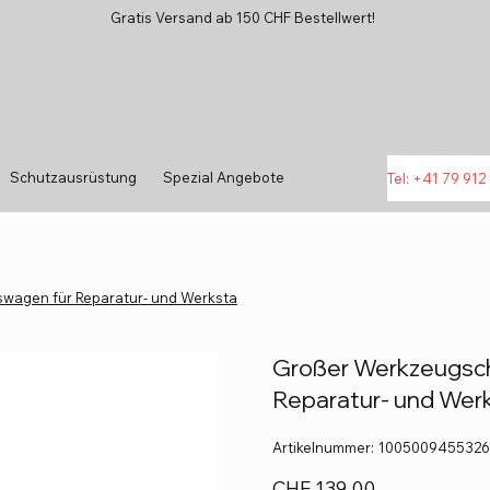
Gratis Versand ab 150 CHF Bestellwert!
Schutzausrüstung
Spezial Angebote
Tel: +41 79 912 
wagen für Reparatur- und Werksta
Großer Werkzeugsch
Reparatur- und Wer
Artikelnummer:
Artikelnummer:
1005009455326
1005009455326188
Preis
CHF 139.00