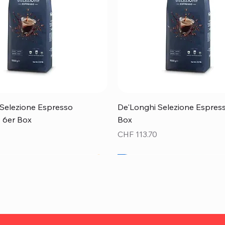
Schnellansicht
Schnellansicht
Selezione Espresso
De'Longhi Selezione Espress
 - 6er Box
Box
Preis
CHF 113.70
Top Preis!