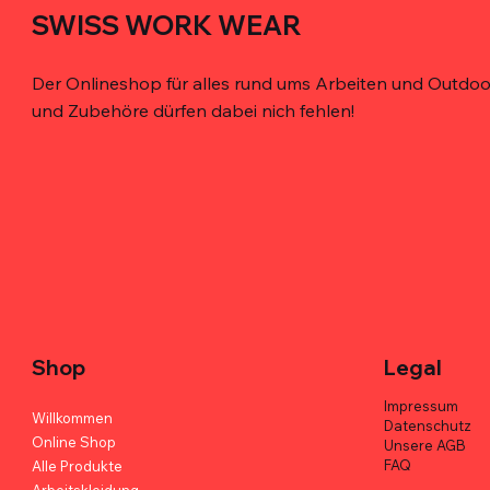
SWISS WORK WEAR
Der Onlineshop für alles rund ums Arbeiten und Outdoor
und Zubehöre dürfen dabei nich fehlen!
Schnellansicht
Schnellansicht
Schnellansicht
De'Longhi Caffè Crema 100% Arabica -
Bohrer-Holster für den Gürtel – robust,
MELOTOUGH Werkzeugtasche mit
Kimbo for
TOOLSTACK
TOOLSTACK
6er Box
magnetisch, ergonomisch
Gürtel – Profi-Qualität
Arabica - 
Werkzeugt
Werkzeugta
Duty
Preis
Preis
Preis
Preis
Preis
CHF 113.70
CHF 38.00
CHF 82.00
CHF 113.70
CHF 42.00
Preis
CHF 47.00
Shop
Legal
Impressum
Willkommen
Datenschutz
Online Shop
Unsere AGB
FAQ
Alle Produkte