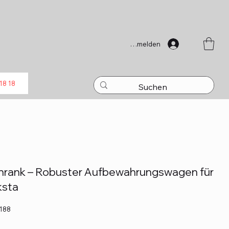
Anmelden
18 18
rank – Robuster Aufbewahrungswagen für
ksta
188