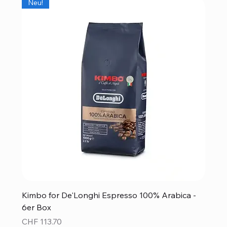
Neu!
Kimbo for De'Longhi Espresso 100% Arabica -
6er Box
Preis
CHF 113.70