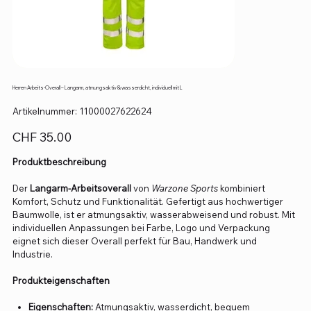
Herren Arbeits-Overall – Langarm, atmungsaktiv & wasserdicht, individuell mit L
Artikelnummer:
Artikelnummer:
11000027622624
11000027622624
Preis
CHF 35.00
Produktbeschreibung
Der
Langarm-Arbeitsoverall
von
Warzone Sports
kombiniert
Komfort, Schutz und Funktionalität. Gefertigt aus hochwertiger
Baumwolle, ist er atmungsaktiv, wasserabweisend und robust. Mit
individuellen Anpassungen bei Farbe, Logo und Verpackung
eignet sich dieser Overall perfekt für Bau, Handwerk und
Industrie.
Produkteigenschaften
Eigenschaften:
Atmungsaktiv, wasserdicht, bequem