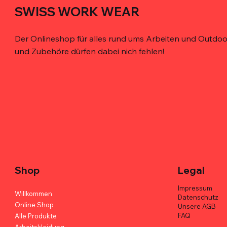
SWISS WORK WEAR
Der Onlineshop für alles rund ums Arbeiten und Outdoor
und Zubehöre dürfen dabei nich fehlen!
Schnellansicht
Schnellansicht
Schnellansicht
De'Longhi Caffè Crema 100% Arabica -
Bohrer-Holster für den Gürtel – robust,
MELOTOUGH Werkzeugtasche mit
Kimbo for
TOOLSTACK
TOOLSTACK
6er Box
magnetisch, ergonomisch
Gürtel – Profi-Qualität
Arabica - 
Werkzeugt
Werkzeugta
Duty
Preis
Preis
Preis
Preis
Preis
CHF 113.70
CHF 38.00
CHF 82.00
CHF 113.70
CHF 42.00
Preis
CHF 47.00
Shop
Legal
Impressum
Willkommen
Datenschutz
Online Shop
Unsere AGB
FAQ
Alle Produkte