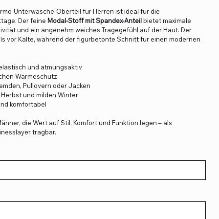
rmo-Unterwäsche-Oberteil für Herren ist ideal für die
tage. Der feine
Modal-Stoff mit Spandex-Anteil
bietet maximale
vität und ein angenehm weiches Tragegefühl auf der Haut. Der
ls vor Kälte, während der figurbetonte Schnitt für einen modernen
, elastisch und atmungsaktiv
zlichen Wärmeschutz
 Hemden, Pullovern oder Jacken
 Herbst und milden Winter
und komfortabel
nner, die Wert auf Stil, Komfort und Funktion legen – als
inesslayer tragbar.