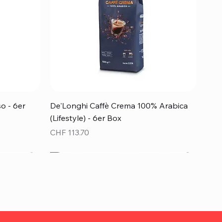
Schnellansicht
o - 6er
De'Longhi Caffè Crema 100% Arabica
(Lifestyle) - 6er Box
Preis
CHF 113.70
Top Preis!