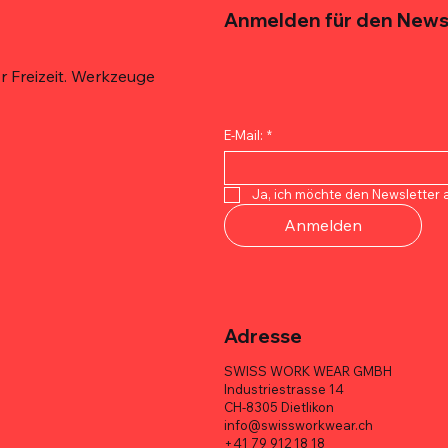
Anmelden für den News
 Freizeit. Werkzeuge
E-Mail:
*
Schnellansicht
Schnellansicht
Schnellansicht
Schnellansicht
Schnellansicht
Schnellansicht
 De'Longhi Espresso 100%
 Techniker-
 Quicklock
ECHTER ITALIENISCHER E
MELOTOUGH Tischler-Werkz
TOOLSTACK Elektrikertasche
Ja, ich möchte den Newsletter 
6er Box
asche – 10 Taschen
sche – Multi-Pocket, Heavy-
er Vorteilspaket
– 10 Taschen, 1680D, robust
Multifunktional, robust, groß
Anmelden
Preis
Preis
Preis
CHF 113.70
CHF 71.00
CHF 95.00
Adresse
SWISS WORK WEAR GMBH
Industriestrasse 14
CH-8305 Dietlikon
info@swissworkwear.ch
+41 79 912 18 18