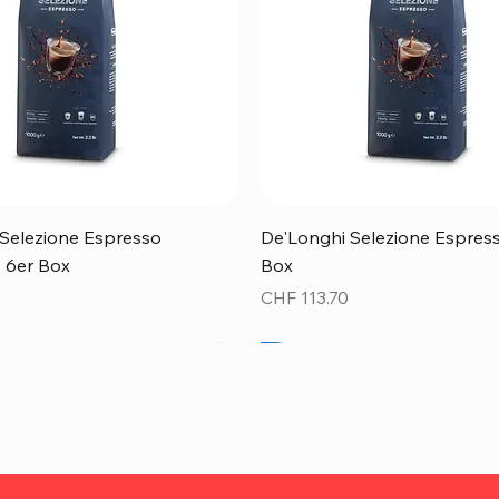
Schnellansicht
Schnellansicht
Selezione Espresso
De'Longhi Selezione Espress
 - 6er Box
Box
Preis
CHF 113.70
Top Preis!