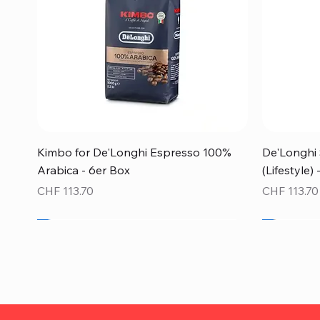
Schnellansicht
Kimbo for De'Longhi Espresso 100%
De'Longhi 
Arabica - 6er Box
(Lifestyle)
Preis
Preis
CHF 113.70
CHF 113.70
Neu!
Neu!