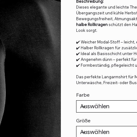
Beschreibung:
Dieses elegante und leichte The
Übergangszeit und kühle Herbst
Bewegungsfreiheit, Atmungsakti
halbe Rollkragen
schützt den Ha
Look sorgt.
✔️ Weicher Modal-Stoff – leicht
✔️ Halber Rollkragen für zusät
✔️ Ideal als Basisschicht unter
✔️ Angenehm dünn – perfekt für
✔️ Formbeständig, pflegeleicht 
Das perfekte Langarmshirt für Mä
Unterwäsche, Freizeit- oder Bus
Farbe
Größe