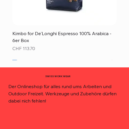
Kimbo for De'Longhi Espresso 100% Arabica -
6er Box
Preis
CHF 113.70
Neu!
Neu!
Neu!
Neu!
Neu!
Top Preis!
Top Preis!
SWISS WORK WEAR
Der Onlineshop für alles rund ums Arbeiten und
Outdoor Freizeit. Werkzeuge und Zubehöre dürfen
dabei nich fehlen!