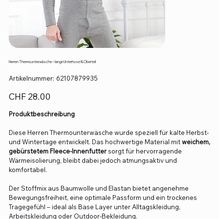
Herren Thermounterwäsche – lange Unterhose & Oberteil
Artikelnummer:
Artikelnummer:
62107879935
62107879935
Preis
CHF 28.00
Produktbeschreibung
Diese Herren Thermounterwäsche wurde speziell für kalte Herbst-
und Wintertage entwickelt. Das hochwertige Material mit
weichem,
gebürstetem Fleece-Innenfutter
sorgt für hervorragende
Wärmeisolierung, bleibt dabei jedoch atmungsaktiv und
komfortabel.
Der Stoffmix aus Baumwolle und Elastan bietet angenehme
Bewegungsfreiheit, eine optimale Passform und ein trockenes
Tragegefühl – ideal als Base Layer unter Alltagskleidung,
Arbeitskleidung oder Outdoor-Bekleidung.