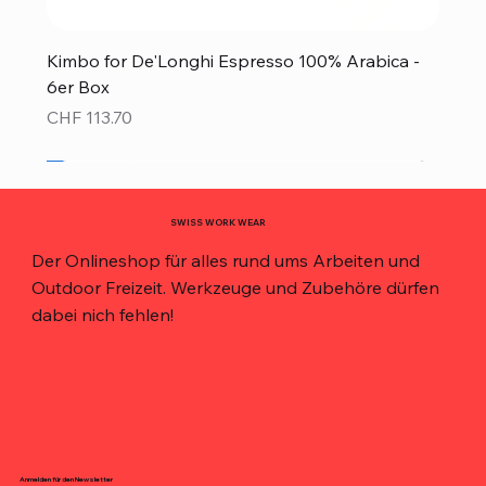
Kimbo for De'Longhi Espresso 100% Arabica -
6er Box
Preis
CHF 113.70
Neu!
Neu!
Neu!
Neu!
Neu!
Top Preis!
Top Preis!
SWISS WORK WEAR
Der Onlineshop für alles rund ums Arbeiten und
Outdoor Freizeit. Werkzeuge und Zubehöre dürfen
dabei nich fehlen!
Anmelden für den Newsletter