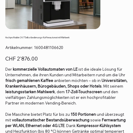
Hochprofitabler 24/7 Selbstbedienungs-Kaffeeautomat mit Mahlwerk
Artikelnummer:
Artikelnummer:
1600481106620
1600481106620
Preis
CHF 2'876.00
Der
kommerzielle Vollautomaten von LE
ist die ideale Lösung für
Unternehmen, die ihren Kunden und Mitarbeitern rund um die Uhr
frisch gemahlenen Kaffee
anbieten möchten – ob in
Universitäten,
Krankenhäusern, Bürogebäuden, Shops oder Hotels
. Mit seinem
leistungsstarken Mahlwerk
, dem
17-Zoll-Touchscreen
und den
vielfältigen Zahlungsmöglichkeiten ist er ein hochprofitabler
Partner im modernen Vending-Bereich.
Die Maschine bietet Platz für bis zu
150 Portionen
und überzeugt
mit
vollautomatischer Bestandsüberwachung
sowie
Fernwartung
per WLAN, Ethernet oder 4G LTE
. Dank
Kompressor-Kühlsystem
und Heizfunktion (bis 80 °C) können Getränke optimal temperiert