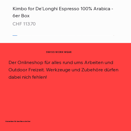
Kimbo for De'Longhi Espresso 100% Arabica -
6er Box
Preis
CHF 113.70
Neu!
Neu!
Neu!
Neu!
Neu!
Top Preis!
Top Preis!
SWISS WORK WEAR
Der Onlineshop für alles rund ums Arbeiten und
Outdoor Freizeit. Werkzeuge und Zubehöre dürfen
dabei nich fehlen!
Anmelden für den Newsletter