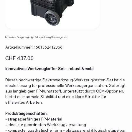
Innovatives Design Langlebiger Elektrowerkzeug-Werkzeugkasten
Artikelnummer:
Artikelnummer:
1601362412356
1601362412356
Preis
CHF 437.00
Innovatives Werkzeugkoffer-Set – robust & mobil
Dieses hochwertige Elektrowerkzeug-Werkzeugkasten-Set ist die
ideale Lösung für professionelle Werkzeugorganisation. Gefertigt
aus langlebigem PP-Kunststoff, unterstützt durch OEM-Optionen,
bietet es maximale Stabilität und eine klare Struktur für
effizientes Arbeiten.
Produkteigenschaften:
• strapazierfähiges PP-Material
• ideal zur geordneten Werkzeugverwaltung
• kompakte, quadratische Form – platzsparend & logisch stapelbar