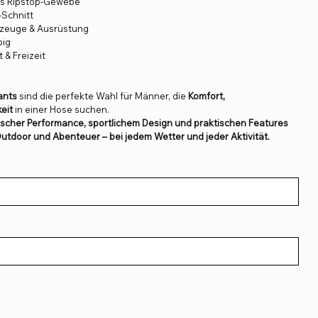
s Ripstop-Gewebe
-Schnitt
kzeuge & Ausrüstung
big
 & Freizeit
ants
sind die perfekte Wahl für Männer, die
Komfort,
eit
in einer Hose suchen.
ischer Performance, sportlichem Design und praktischen Features
Outdoor und Abenteuer – bei jedem Wetter und jeder Aktivität.