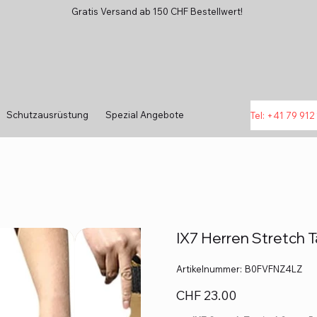
Gratis Versand ab 150 CHF Bestellwert!
Schutzausrüstung
Spezial Angebote
Tel: +41 79 912 
IX7 Herren Stretch T
Artikelnummer:
Artikelnummer:
‎B0FVFNZ4LZ
‎B0FVFNZ4LZ
Preis
CHF 23.00