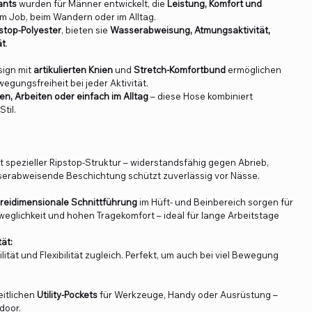
ants
wurden für Männer entwickelt, die
Leistung, Komfort und
im Job, beim Wandern oder im Alltag.
stop-Polyester
, bieten sie
Wasserabweisung, Atmungsaktivität,
ät
.
ign mit
artikulierten Knien
und
Stretch-Komfortbund
ermöglichen
gungsfreiheit bei jeder Aktivität.
en, Arbeiten oder einfach im Alltag
– diese Hose kombiniert
til.
t spezieller Ripstop-Struktur – widerstandsfähig gegen Abrieb,
sserabweisende Beschichtung schützt zuverlässig vor Nässe.
reidimensionale Schnittführung
im Hüft- und Beinbereich sorgen für
eglichkeit und hohen Tragekomfort – ideal für lange Arbeitstage
tät:
lität und Flexibilität zugleich. Perfekt, um auch bei viel Bewegung
itlichen
Utility-Pockets
für Werkzeuge, Handy oder Ausrüstung –
tdoor.