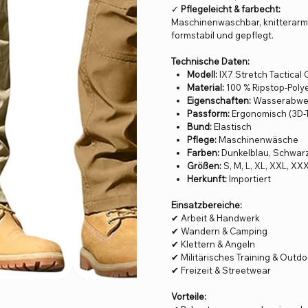
✓
Pflegeleicht & farbecht:
Maschinenwaschbar, knitterarm
formstabil und gepflegt.
Technische Daten:
Modell:
IX7 Stretch Tactical
Material:
100 % Ripstop-Poly
Eigenschaften:
Wasserabweis
Passform:
Ergonomisch (3D-Ta
Bund:
Elastisch
Pflege:
Maschinenwäsche
Farben:
Dunkelblau, Schwarz
Größen:
S, M, L, XL, XXL, XX
Herkunft:
Importiert
Einsatzbereiche:
✔ Arbeit & Handwerk
✔ Wandern & Camping
✔ Klettern & Angeln
✔ Militärisches Training & Outd
✔ Freizeit & Streetwear
Vorteile: