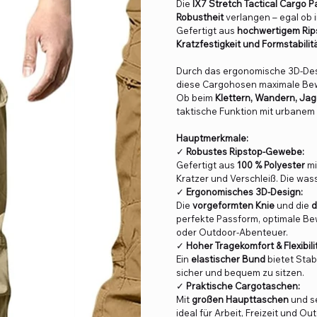
Die
IX7 Stretch Tactical Cargo P
Robustheit
verlangen – egal ob 
Gefertigt aus
hochwertigem Rip
Kratzfestigkeit und Formstabilit
Durch das ergonomische 3D-Des
diese Cargohosen maximale Bewe
Ob beim
Klettern, Wandern, Jag
taktische Funktion mit urbanem S
Hauptmerkmale:
✓
Robustes Ripstop-Gewebe:
Gefertigt aus
100 % Polyester
mi
Kratzer und Verschleiß. Die wa
✓
Ergonomisches 3D-Design:
Die
vorgeformten Knie
und die
d
perfekte Passform, optimale Bew
oder Outdoor-Abenteuer.
✓
Hoher Tragekomfort & Flexibili
Ein
elastischer Bund
bietet Stabi
sicher und bequem zu sitzen.
✓
Praktische Cargotaschen:
Mit
großen Haupttaschen
und se
ideal für Arbeit, Freizeit und Ou