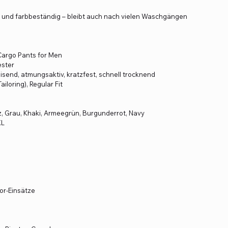
 und farbbeständig – bleibt auch nach vielen Waschgängen
 Cargo Pants for Men
ester
end, atmungsaktiv, kratzfest, schnell trocknend
iloring), Regular Fit
, Grau, Khaki, Armeegrün, Burgunderrot, Navy
XL
oor-Einsätze