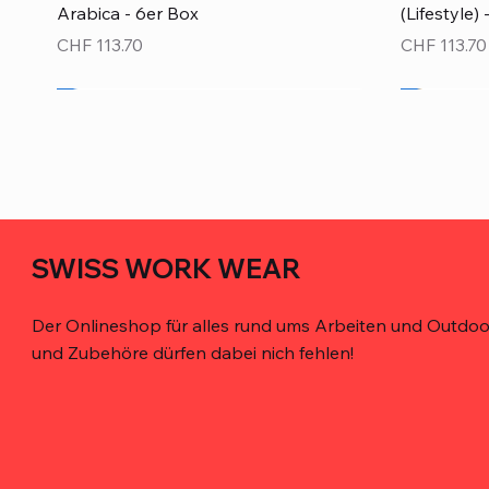
Arabica - 6er Box
(Lifestyle)
Preis
Preis
CHF 113.70
CHF 113.70
Neu!
Neu!
SWISS WORK WEAR
Der Onlineshop für alles rund ums Arbeiten und Outdoor
und Zubehöre dürfen dabei nich fehlen!
Schnellansicht
Schnellansicht
Schnellansicht
De'Longhi Caffè Crema 100% Arabica -
Bohrer-Holster für den Gürtel – robust,
MELOTOUGH Werkzeugtasche mit
Kimbo for
TOOLSTACK
TOOLSTACK
6er Box
magnetisch, ergonomisch
Gürtel – Profi-Qualität
Arabica - 
Werkzeugt
Werkzeugta