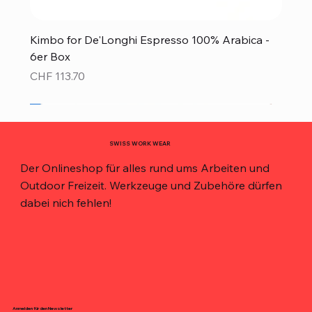
Kimbo for De'Longhi Espresso 100% Arabica -
6er Box
Preis
CHF 113.70
Neu!
Neu!
Neu!
Neu!
Neu!
Top Preis!
Top Preis!
SWISS WORK WEAR
Der Onlineshop für alles rund ums Arbeiten und
Outdoor Freizeit. Werkzeuge und Zubehöre dürfen
dabei nich fehlen!
Anmelden für den Newsletter