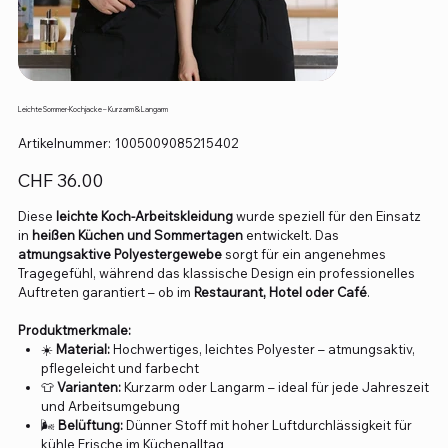
Leichte Sommer-Kochjacke – Kurzarm & Langarm
Artikelnummer:
Artikelnummer:
1005009085215402
1005009085215402
Preis
CHF 36.00
Diese
leichte Koch-Arbeitskleidung
wurde speziell für den Einsatz
in
heißen Küchen und Sommertagen
entwickelt. Das
atmungsaktive Polyestergewebe
sorgt für ein angenehmes
Tragegefühl, während das klassische Design ein professionelles
Auftreten garantiert – ob im
Restaurant, Hotel oder Café
.
Produktmerkmale:
☀️
Material:
Hochwertiges, leichtes Polyester – atmungsaktiv,
pflegeleicht und farbecht
👕
Varianten:
Kurzarm oder Langarm – ideal für jede Jahreszeit
und Arbeitsumgebung
🌬️
Belüftung:
Dünner Stoff mit hoher Luftdurchlässigkeit für
kühle Frische im Küchenalltag