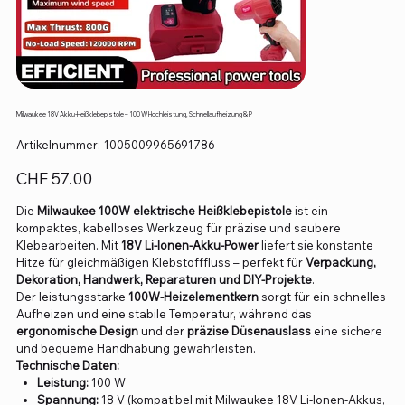
Milwaukee 18V Akku-Heißklebepistole – 100 W Hochleistung, Schnellaufheizung & P
Artikelnummer:
Artikelnummer:
1005009965691786
1005009965691786
Preis
CHF 57.00
Die
Milwaukee 100W elektrische Heißklebepistole
ist ein
kompaktes, kabelloses Werkzeug für präzise und saubere
Klebearbeiten. Mit
18V Li-Ionen-Akku-Power
liefert sie konstante
Hitze für gleichmäßigen Klebstofffluss – perfekt für
Verpackung,
Dekoration, Handwerk, Reparaturen und DIY-Projekte
.
Der leistungsstarke
100W-Heizelementkern
sorgt für ein schnelles
Aufheizen und eine stabile Temperatur, während das
ergonomische Design
und der
präzise Düsenauslass
eine sichere
und bequeme Handhabung gewährleisten.
Technische Daten:
Leistung:
100 W
Spannung:
18 V (kompatibel mit Milwaukee 18V Li-Ionen-Akkus,