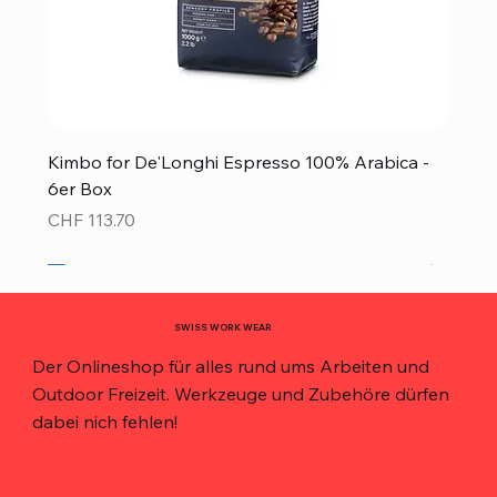
Kimbo for De'Longhi Espresso 100% Arabica -
6er Box
Preis
CHF 113.70
Neu!
Neu!
Neu!
Neu!
Neu!
Top Preis!
Top Preis!
SWISS WORK WEAR
Der Onlineshop für alles rund ums Arbeiten und
Outdoor Freizeit. Werkzeuge und Zubehöre dürfen
dabei nich fehlen!