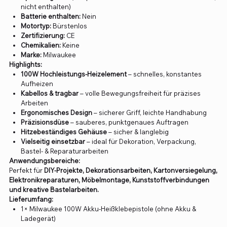
nicht enthalten)
Batterie enthalten:
Nein
Motortyp:
Bürstenlos
Zertifizierung:
CE
Chemikalien:
Keine
Marke:
Milwaukee
Highlights:
100W Hochleistungs-Heizelement
– schnelles, konstantes
Aufheizen
Kabellos & tragbar
– volle Bewegungsfreiheit für präzises
Arbeiten
Ergonomisches Design
– sicherer Griff, leichte Handhabung
Präzisionsdüse
– sauberes, punktgenaues Auftragen
Hitzebeständiges Gehäuse
– sicher & langlebig
Vielseitig einsetzbar
– ideal für Dekoration, Verpackung,
Bastel- & Reparaturarbeiten
Anwendungsbereiche:
Perfekt für
DIY-Projekte, Dekorationsarbeiten, Kartonversiegelung,
Elektronikreparaturen, Möbelmontage, Kunststoffverbindungen
und kreative Bastelarbeiten.
Lieferumfang:
1× Milwaukee 100W Akku-Heißklebepistole (ohne Akku &
Ladegerät)