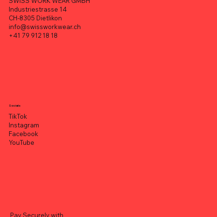
SWISS WORK WEAR GMBH
Industriestrasse 14
CH-8305 Dietlikon
info@swissworkwear.ch
+41 79 912 18 18
Socials
TikTok
Instagram
Facebook
YouTube
Pay Securely with