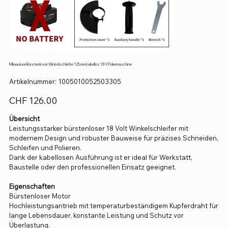
Milwaukee Bürstenloser Winkelschleifer 125 mm kabellos 18 V Poliermaschine
Artikelnummer:
Artikelnummer:
1005010052503305
1005010052503305
Preis
CHF 126.00
Übersicht
Leistungsstarker bürstenloser 18 Volt Winkelschleifer mit
modernem Design und robuster Bauweise für präzises Schneiden,
Schleifen und Polieren.
Dank der kabellosen Ausführung ist er ideal für Werkstatt,
Baustelle oder den professionellen Einsatz geeignet.
Eigenschaften
Bürstenloser Motor
Hochleistungsantrieb mit temperaturbeständigem Kupferdraht für
lange Lebensdauer, konstante Leistung und Schutz vor
Überlastung.