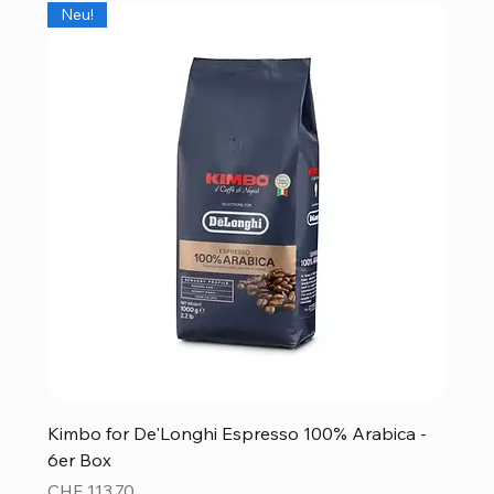
Neu!
Kimbo for De'Longhi Espresso 100% Arabica -
6er Box
Preis
CHF 113.70