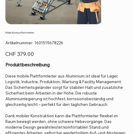
Mobile Aluminium Plattformleiter
Artikelnummer:
Artikelnummer:
1601519678226
1601519678226
Preis
CHF 379.00
Produktbeschreibung
Diese mobile Plattformleiter aus Aluminium ist ideal für Lager,
Logistik, Industrie, Produktion, Wartung & Facility Management.
Das Sicherheitsgeländer sorgt für stabilen Halt und zusätzliche
Sicherheit beim Arbeiten in der Höhe. Die robuste
Aluminiumlegierung ist hochfest, korrosionsbeständig und
gleichzeitig leicht – perfekt für den täglichen Gebrauch.
Dank mobiler Konstruktion kann die Plattformleiter flexibel im
Raum bewegt werden, ohne schwere Hebevorgänge. Das
moderne Design gewährleistet komfortablen Stand und
effizientes Arbeiten, selbst bei wiederholtem Auf- und Absteigen.