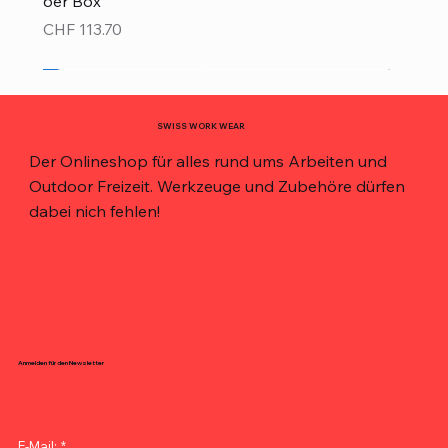
6er Box
Preis
CHF 113.70
Neu!
Neu!
Neu!
Neu!
Neu!
Top Preis!
Top Preis!
SWISS WORK WEAR
Der Onlineshop für alles rund ums Arbeiten und
Outdoor Freizeit. Werkzeuge und Zubehöre dürfen
dabei nich fehlen!
Anmelden für den Newsletter
E-Mail:
*