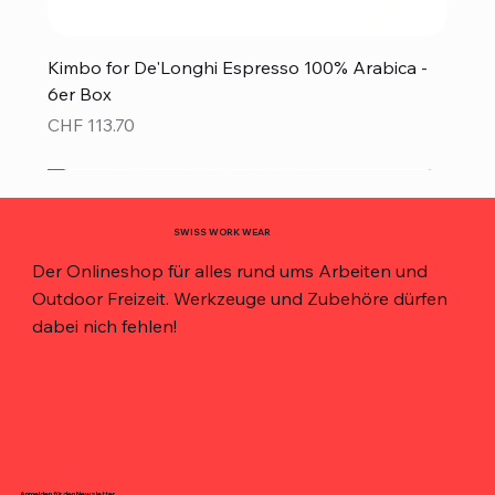
Kimbo for De'Longhi Espresso 100% Arabica -
6er Box
Preis
CHF 113.70
Neu!
Neu!
Neu!
Neu!
Neu!
Top Preis!
Top Preis!
SWISS WORK WEAR
Der Onlineshop für alles rund ums Arbeiten und
Outdoor Freizeit. Werkzeuge und Zubehöre dürfen
dabei nich fehlen!
Anmelden für den Newsletter