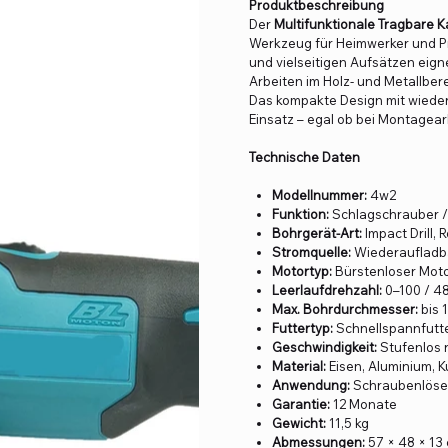
Produktbeschreibung
Der
Multifunktionale Tragbare 
Werkzeug für Heimwerker und P
und vielseitigen Aufsätzen eign
Arbeiten im Holz- und Metallbere
Das kompakte Design mit wiede
Einsatz – egal ob bei Montagear
Technische Daten
Modellnummer:
4w2
Funktion:
Schlagschrauber /
Bohrgerät-Art:
Impact Drill,
Stromquelle:
Wiederaufladba
Motortyp:
Bürstenloser Mot
Leerlaufdrehzahl:
0–100 / 4
Max. Bohrdurchmesser:
bis 
Futtertyp:
Schnellspannfutte
Geschwindigkeit:
Stufenlos 
Material:
Eisen, Aluminium, 
Anwendung:
Schraubenlösen/
Garantie:
12 Monate
Gewicht:
11,5 kg
Abmessungen:
57 × 48 × 13