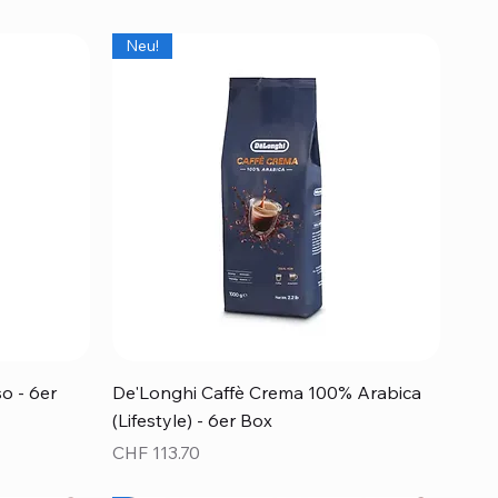
Neu!
Schnellansicht
o - 6er
De'Longhi Caffè Crema 100% Arabica
(Lifestyle) - 6er Box
Preis
CHF 113.70