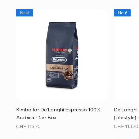
Neu!
Neu!
Schnellansicht
Kimbo for De'Longhi Espresso 100%
De'Longhi 
Arabica - 6er Box
(Lifestyle)
Preis
Preis
CHF 113.70
CHF 113.70