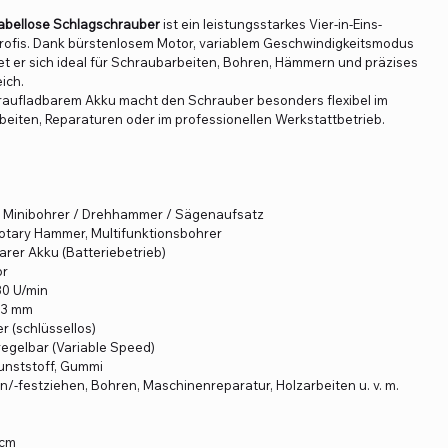
Kabellose Schlagschrauber
ist ein leistungsstarkes Vier-in-Eins-
rofis. Dank bürstenlosem Motor, variablem Geschwindigkeitsmodus
et er sich ideal für Schraubarbeiten, Bohren, Hämmern und präzises
ich.
raufladbarem Akku macht den Schrauber besonders flexibel im
beiten, Reparaturen oder im professionellen Werkstattbetrieb.
 Minibohrer / Drehhammer / Sägenaufsatz
 Rotary Hammer, Multifunktionsbohrer
rer Akku (Batteriebetrieb)
or
80 U/min
13 mm
r (schlüssellos)
regelbar (Variable Speed)
Kunststoff, Gummi
-festziehen, Bohren, Maschinenreparatur, Holzarbeiten u. v. m.
 cm