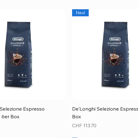
Neu!
Schnellansicht
Schnellansicht
Selezione Espresso
De'Longhi Selezione Espress
 - 6er Box
Box
Preis
CHF 113.70