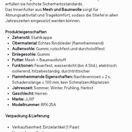
erfüllen sie höchste Sicherheitsstandards.
Das Innenfutter aus
Mesh und Baumwolle
sorgt für
Atmungsaktivität und Tragekomfort, sodass die Stiefel in allen
Jahreszeiten eingesetzt werden können.
Produkteigenschaften
Zehenstil:
Stahlkappe
Obermaterial:
Echtes Rindsleder (flammhemmend)
Außensohle:
Gummi, rutschfest und durchstoßfest
Einlegesohle:
Gummi
Futter:
Mesh + Baumwollstoff
Funktionen:
Feuerfest, wasserdicht (bis 4 Std.), elektrisch
isolierend, hitzebeständig, durchtrittsicher
Flammhemmende Eigenschaften:
Nachbrennzeit ≤ 2 s,
Schadenslänge ≤ 100 mm, kein Schmelzen/Abplatzen
Jahreszeit:
Sommer, Winter, Frühling, Herbst
Geschlecht:
Herren
Marke:
JJXF
Modellnummer:
RPX-25A
Verpackung & Lieferung
Verkaufseinheit: Einzelartikel (1 Paar)