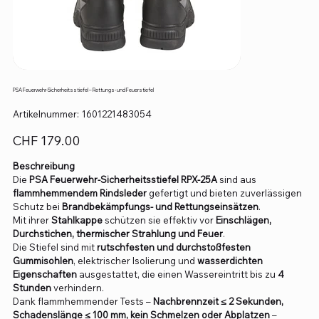
PSA Feuerwehr-Sicherheitsstiefel – Rettungs- und Feuerstiefel
Artikelnummer:
Artikelnummer:
1601221483054
1601221483054
Preis
CHF 179.00
Beschreibung
Die
PSA Feuerwehr-Sicherheitsstiefel RPX-25A
sind aus
flammhemmendem Rindsleder
gefertigt und bieten zuverlässigen
Schutz bei
Brandbekämpfungs- und Rettungseinsätzen
.
Mit ihrer
Stahlkappe
schützen sie effektiv vor
Einschlägen,
Durchstichen, thermischer Strahlung und Feuer
.
Die Stiefel sind mit
rutschfesten und durchstoßfesten
Gummisohlen
, elektrischer Isolierung und
wasserdichten
Eigenschaften
ausgestattet, die einen Wassereintritt bis zu
4
Stunden
verhindern.
Dank flammhemmender Tests –
Nachbrennzeit ≤ 2 Sekunden,
Schadenslänge ≤ 100 mm, kein Schmelzen oder Abplatzen
–