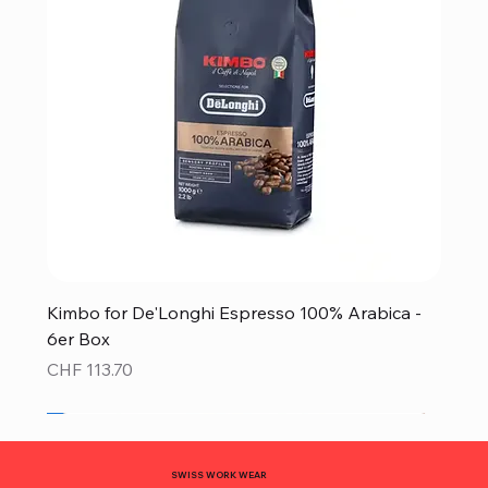
Kimbo for De'Longhi Espresso 100% Arabica -
6er Box
Preis
CHF 113.70
Neu!
Neu!
Neu!
Neu!
Neu!
Top Preis!
Top Preis!
SWISS WORK WEAR