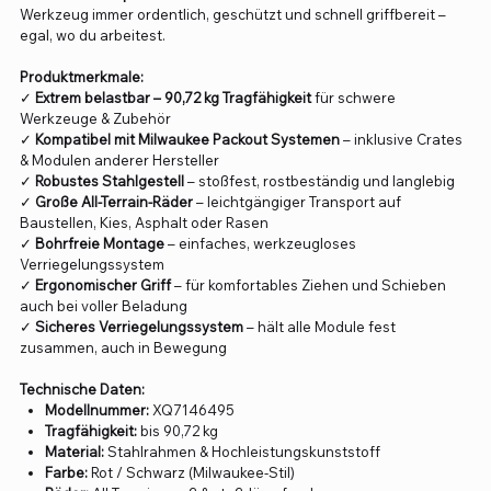
Werkzeug immer ordentlich, geschützt und schnell griffbereit –
egal, wo du arbeitest.
Produktmerkmale:
✓
Extrem belastbar – 90,72 kg Tragfähigkeit
für schwere
Werkzeuge & Zubehör
✓
Kompatibel mit Milwaukee Packout Systemen
– inklusive Crates
& Modulen anderer Hersteller
✓
Robustes Stahlgestell
– stoßfest, rostbeständig und langlebig
✓
Große All-Terrain-Räder
– leichtgängiger Transport auf
Baustellen, Kies, Asphalt oder Rasen
✓
Bohrfreie Montage
– einfaches, werkzeugloses
Verriegelungssystem
✓
Ergonomischer Griff
– für komfortables Ziehen und Schieben
auch bei voller Beladung
✓
Sicheres Verriegelungssystem
– hält alle Module fest
zusammen, auch in Bewegung
Technische Daten:
Modellnummer:
XQ7146495
Tragfähigkeit:
bis 90,72 kg
Material:
Stahlrahmen & Hochleistungskunststoff
Farbe:
Rot / Schwarz (Milwaukee-Stil)