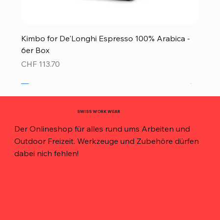
Kimbo for De'Longhi Espresso 100% Arabica -
6er Box
Preis
CHF 113.70
Neu!
Neu!
Neu!
Neu!
Neu!
Top Preis!
Top Preis!
SWISS WORK WEAR
Der Onlineshop für alles rund ums Arbeiten und
Outdoor Freizeit. Werkzeuge und Zubehöre dürfen
dabei nich fehlen!