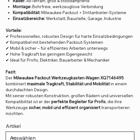
Räder:
All-Terrain, groß & stoßdämpfend
Montage:
Bohrfreie, werkzeuglose Verbindung
Kompatibilität:
Milwaukee Packout + Drittanbieter-Systeme
Einsatzbereiche:
Werkstatt, Baustelle, Garage, Industrie
Vorteile:
✔ Professionelles, robustes Design für harte Einsatzbedingungen
✔ Kompatibel mit bestehenden Packout-Systemen
✔ Mobil & sicher – für effizientes Arbeiten unterwegs
✔ Hohe Tragkraft bei geringem Eigengewicht
✔ Ideal für Profis, Elektriker, Bauarbeiter & Mechaniker
Fazit:
Der
Milwaukee Packout Werkzeugkasten-Wagen XQ7146495
kombiniert
maximale Tragkraft, Stabilität und Mobilität
in einem
durchdachten Design.
Mit seiner robusten Konstruktion, großen Rädern und universellen
Kompatibilität ist er der
perfekte Begleiter für Profis
, die ihre
Werkzeuge
sicher, mobil und effizient organisiert
transportieren
möchten.
Artikel