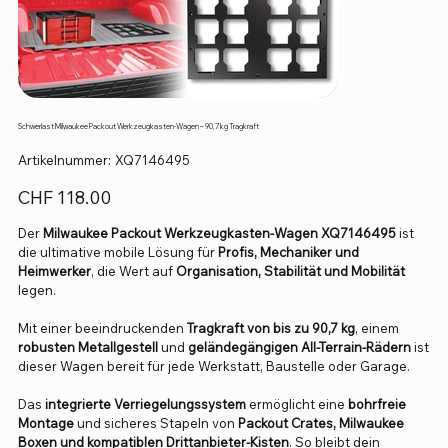
Schwerlast Milwaukee Packout Werkzeugkasten-Wagen – 90,7 kg Tragkraft
Artikelnummer:
Artikelnummer:
XQ7146495
XQ7146495
Preis
CHF 118.00
Der
Milwaukee Packout Werkzeugkasten-Wagen XQ7146495
ist
die ultimative mobile Lösung für
Profis, Mechaniker und
Heimwerker
, die Wert auf
Organisation, Stabilität und Mobilität
legen.
Mit einer beeindruckenden
Tragkraft von bis zu 90,7 kg
, einem
robusten Metallgestell
und
geländegängigen All-Terrain-Rädern
ist
dieser Wagen bereit für jede Werkstatt, Baustelle oder Garage.
Das
integrierte Verriegelungssystem
ermöglicht eine
bohrfreie
Montage
und sicheres Stapeln von
Packout Crates, Milwaukee
Boxen und kompatiblen Drittanbieter-Kisten
. So bleibt dein