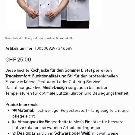
Sommer Kochjacke – Atmungsaktive Küchenuniform in Schwarz oder Weiß
Artikelnummer:
Artikelnummer:
1005009297346589
1005009297346589
Preis
CHF 25.00
Diese leichte
Kochjacke für den Sommer
bietet perfekten
Tragekomfort, Funktionalität und Stil
für den professionellen
Einsatz in Küche, Restaurant oder Catering-Service.
Das atmungsaktive
Mesh-Design
sorgt auch bei heißen
Temperaturen für optimale Luftzirkulation und Bewegungsfreiheit.
Produktmerkmale:
🍽️
Material:
Hochwertiger Polyesterstoff – langlebig, leicht und
pflegeleicht
🌬️
Atmungsaktiv:
Eingearbeitete Mesh-Einsätze für bessere
Luftzirkulation bei warmen Arbeitsbedingungen
👕
Design:
Erhältlich in
Schwarz oder Weiß
, mit wahlweise