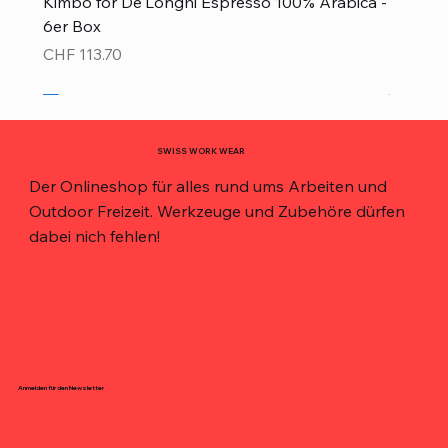
Kimbo for De'Longhi Espresso 100% Arabica -
6er Box
Preis
CHF 113.70
Neu!
Neu!
Neu!
Neu!
Neu!
Top Preis!
Top Preis!
SWISS WORK WEAR
Der Onlineshop für alles rund ums Arbeiten und
Outdoor Freizeit. Werkzeuge und Zubehöre dürfen
dabei nich fehlen!
Anmelden für den Newsletter