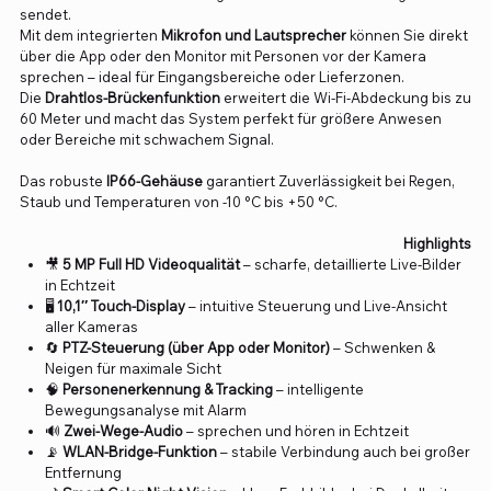
sendet.
Mit dem integrierten
Mikrofon und Lautsprecher
können Sie direkt
über die App oder den Monitor mit Personen vor der Kamera
sprechen – ideal für Eingangsbereiche oder Lieferzonen.
Die
Drahtlos-Brückenfunktion
erweitert die Wi-Fi-Abdeckung bis zu
60 Meter und macht das System perfekt für größere Anwesen
oder Bereiche mit schwachem Signal.
Das robuste
IP66-Gehäuse
garantiert Zuverlässigkeit bei Regen,
Staub und Temperaturen von -10 °C bis +50 °C.
Highlights
🎥
5 MP Full HD Videoqualität
– scharfe, detaillierte Live-Bilder
in Echtzeit
🖥️
10,1″ Touch-Display
– intuitive Steuerung und Live-Ansicht
aller Kameras
🔄
PTZ-Steuerung (über App oder Monitor)
– Schwenken &
Neigen für maximale Sicht
🧠
Personenerkennung & Tracking
– intelligente
Bewegungsanalyse mit Alarm
🔊
Zwei-Wege-Audio
– sprechen und hören in Echtzeit
📡
WLAN-Bridge-Funktion
– stabile Verbindung auch bei großer
Entfernung