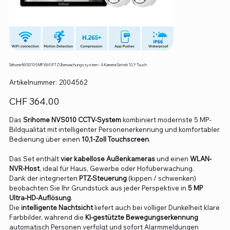
Srihome NVS010 5 MP Wi-Fi PTZ Überwachungssystem – 4-Kamera-Set mit 10,1″ Touch
Artikelnummer:
Artikelnummer:
2004562
2004562
Preis
CHF 364.00
Das
Srihome NVS010 CCTV-System
kombiniert modernste 5 MP-
Bildqualität mit intelligenter Personenerkennung und komfortabler
Bedienung über einen
10,1-Zoll Touchscreen
.
Das Set enthält
vier kabellose Außenkameras
und einen
WLAN-
NVR-Host
, ideal für Haus, Gewerbe oder Hofüberwachung.
Dank der integrierten
PTZ-Steuerung
(kippen / schwenken)
beobachten Sie Ihr Grundstück aus jeder Perspektive in
5 MP
Ultra-HD-Auflösung
.
Die
intelligente Nachtsicht
liefert auch bei völliger Dunkelheit klare
Farbbilder, während die
KI-gestützte Bewegungserkennung
automatisch Personen verfolgt und sofort Alarmmeldungen