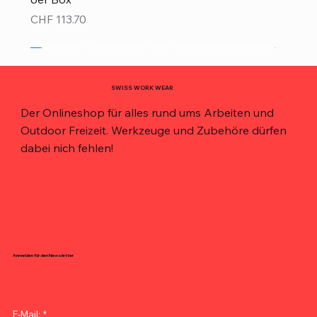
Preis
CHF 113.70
Neu!
Neu!
Neu!
Neu!
Neu!
Top Preis!
Top Preis!
SWISS WORK WEAR
Der Onlineshop für alles rund ums Arbeiten und
Outdoor Freizeit. Werkzeuge und Zubehöre dürfen
dabei nich fehlen!
Anmelden für den Newsletter
E-Mail:
*