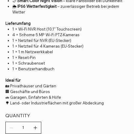
🌙
Smart Color Night Vision
– klare Farbbilder bei Dunkelheit
🌦️
IP66 Wetterfestigkeit
– zuverlässiger Betrieb bei jedem
Wetter
Lieferumfang
1 × Wi-Fi NVR Host (10,1″ Touchscreen)
4 × Srihome 5 MP Wi-Fi PTZ-Kameras
1 × Netzteil für NVR (EU-Stecker)
1 × Netzteil für 4 Kameras (EU-Stecker)
1 × 1 m Netzwerkkabel
1 × Reset-Pin
1 × Schraubenset
1 × Benutzerhandbuch
Ideal für
🏡 Privathäuser und Gärten
🏢 Geschäfte und Büros
🚗 Garagen, Einfahrten & Höfe
🌳 Land- oder Industrieflächen mit großer Abdeckung
QUANTITY