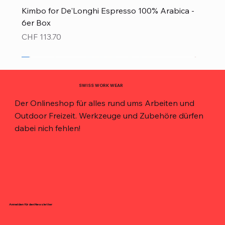
Kimbo for De'Longhi Espresso 100% Arabica -
6er Box
Preis
CHF 113.70
Neu!
Neu!
Neu!
Neu!
Neu!
Top Preis!
Top Preis!
SWISS WORK WEAR
Der Onlineshop für alles rund ums Arbeiten und
Outdoor Freizeit. Werkzeuge und Zubehöre dürfen
dabei nich fehlen!
Anmelden für den Newsletter