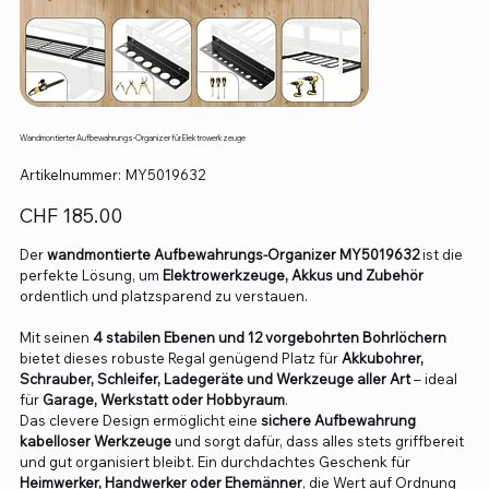
Wandmontierter Aufbewahrungs-Organizer für Elektrowerkzeuge
Artikelnummer:
Artikelnummer:
MY5019632
MY5019632
Preis
CHF 185.00
Der
wandmontierte Aufbewahrungs-Organizer MY5019632
ist die
perfekte Lösung, um
Elektrowerkzeuge, Akkus und Zubehör
ordentlich und platzsparend zu verstauen.
Mit seinen
4 stabilen Ebenen und 12 vorgebohrten Bohrlöchern
bietet dieses robuste Regal genügend Platz für
Akkubohrer,
Schrauber, Schleifer, Ladegeräte und Werkzeuge aller Art
– ideal
für
Garage, Werkstatt oder Hobbyraum
.
Das clevere Design ermöglicht eine
sichere Aufbewahrung
kabelloser Werkzeuge
und sorgt dafür, dass alles stets griffbereit
und gut organisiert bleibt. Ein durchdachtes Geschenk für
Heimwerker, Handwerker oder Ehemänner
, die Wert auf Ordnung