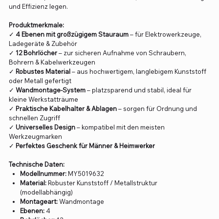
und Effizienz legen.
Produktmerkmale:
✓
4 Ebenen mit großzügigem Stauraum
– für Elektrowerkzeuge,
Ladegeräte & Zubehör
✓
12 Bohrlöcher
– zur sicheren Aufnahme von Schraubern,
Bohrern & Kabelwerkzeugen
✓
Robustes Material
– aus hochwertigem, langlebigem Kunststoff
oder Metall gefertigt
✓
Wandmontage-System
– platzsparend und stabil, ideal für
kleine Werkstatträume
✓
Praktische Kabelhalter & Ablagen
– sorgen für Ordnung und
schnellen Zugriff
✓
Universelles Design
– kompatibel mit den meisten
Werkzeugmarken
✓
Perfektes Geschenk für Männer & Heimwerker
Technische Daten:
Modellnummer:
MY5019632
Material:
Robuster Kunststoff / Metallstruktur
(modellabhängig)
Montageart:
Wandmontage
Ebenen:
4