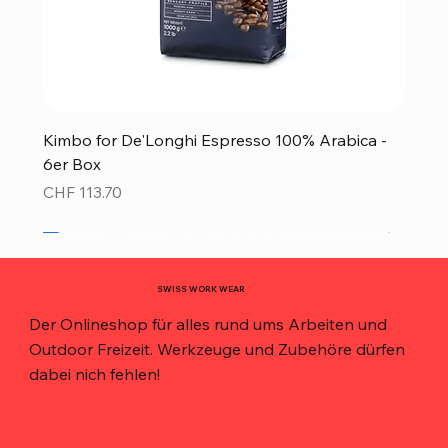
Kimbo for De'Longhi Espresso 100% Arabica -
6er Box
Preis
CHF 113.70
Neu!
Neu!
Neu!
Neu!
Neu!
Top Preis!
Top Preis!
SWISS WORK WEAR
Der Onlineshop für alles rund ums Arbeiten und
Outdoor Freizeit. Werkzeuge und Zubehöre dürfen
dabei nich fehlen!