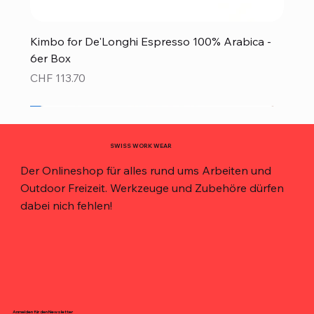
Kimbo for De'Longhi Espresso 100% Arabica -
6er Box
Preis
CHF 113.70
Neu!
Neu!
Neu!
Neu!
Neu!
Top Preis!
Top Preis!
SWISS WORK WEAR
Der Onlineshop für alles rund ums Arbeiten und
Outdoor Freizeit. Werkzeuge und Zubehöre dürfen
dabei nich fehlen!
Anmelden für den Newsletter