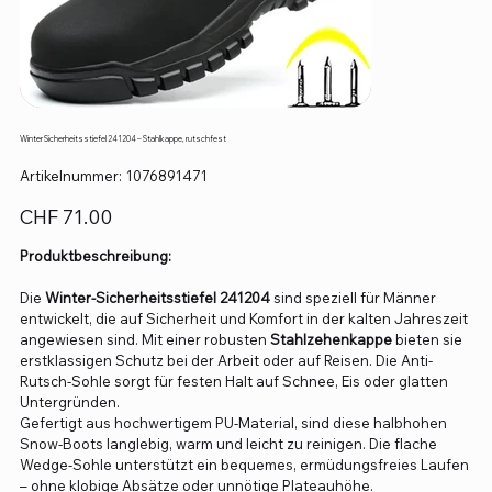
Winter Sicherheitsstiefel 241204 – Stahlkappe, rutschfest
Artikelnummer:
Artikelnummer:
1076891471
1076891471
Preis
CHF 71.00
Produktbeschreibung:
Die
Winter-Sicherheitsstiefel 241204
sind speziell für Männer
entwickelt, die auf Sicherheit und Komfort in der kalten Jahreszeit
angewiesen sind. Mit einer robusten
Stahlzehenkappe
bieten sie
erstklassigen Schutz bei der Arbeit oder auf Reisen. Die Anti-
Rutsch-Sohle sorgt für festen Halt auf Schnee, Eis oder glatten
Untergründen.
Gefertigt aus hochwertigem PU-Material, sind diese halbhohen
Snow-Boots langlebig, warm und leicht zu reinigen. Die flache
Wedge-Sohle unterstützt ein bequemes, ermüdungsfreies Laufen
– ohne klobige Absätze oder unnötige Plateauhöhe.