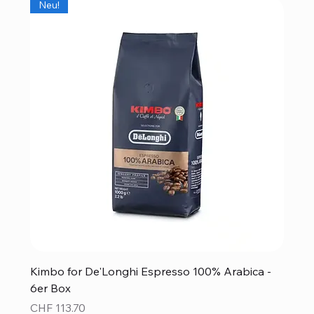
Neu!
Kimbo for De'Longhi Espresso 100% Arabica -
6er Box
Preis
CHF 113.70