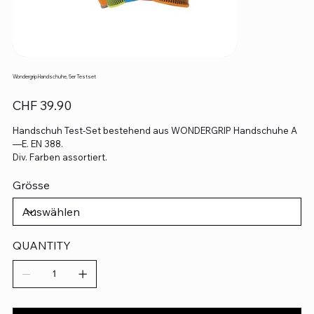
Wondergrip Handschuhe, 5er Testset
Preis
CHF 39.90
Handschuh Test-Set bestehend aus WONDERGRIP Handschuhe A
—E. EN 388.
Div. Farben assortiert.
Grösse
QUANTITY