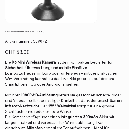
X6 Mini WiFi Sicherheitskamera – 1080P HD,
Artikelnummer:
Artikelnummer:
509072
509072
Preis
CHF 53.00
Die
X6 Mini Wireless Kamera
ist dein kompakter Begleiter für
Sicherheit, Überwachung und mobile Einsätze
.
Egal ob zu Hause, im Büro oder unterwegs – mit der praktischen
WiFi-Verbindung kannst du das Live-Bild jederzeit auf deinem
Smartphone (iOS oder Android) ansehen.
Mit ihrer
1080P-HD-Auflösung
liefert sie gestochen scharfe Bilder
und Videos – selbst bei völliger Dunkelheit dank der
unsichtbaren
Infrarot-Nachtsicht
. Der
155° Weitwinkel
sorgt für eine grosse
Sichtfläche und reduziert tote Winkel.
Die Kamera verfügt über einen
integrierten 300mAh-Akku
mit
langer Laufzeit und verbesserter Wärmeableitung. Das
eingebaute
Mikrofon
ermöglicht Tonaufnahmen – ideal für