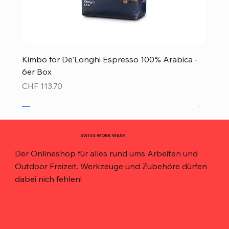
Kimbo for De'Longhi Espresso 100% Arabica -
6er Box
Preis
CHF 113.70
Neu!
Neu!
Neu!
Neu!
Neu!
Top Preis!
Top Preis!
SWISS WORK WEAR
Der Onlineshop für alles rund ums Arbeiten und
Outdoor Freizeit. Werkzeuge und Zubehöre dürfen
dabei nich fehlen!