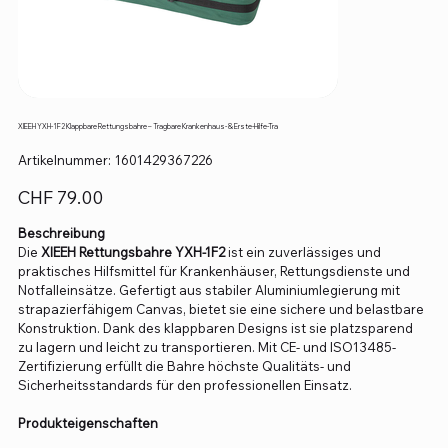
XIEEH YXH-1F2 Klappbare Rettungsbahre – Tragbare Krankenhaus- & Erste-Hilfe-Tra
Artikelnummer:
Artikelnummer:
1601429367226
1601429367226
Preis
CHF 79.00
Beschreibung
Die
XIEEH Rettungsbahre YXH-1F2
ist ein zuverlässiges und
praktisches Hilfsmittel für Krankenhäuser, Rettungsdienste und
Notfalleinsätze. Gefertigt aus stabiler Aluminiumlegierung mit
strapazierfähigem Canvas, bietet sie eine sichere und belastbare
Konstruktion. Dank des klappbaren Designs ist sie platzsparend
zu lagern und leicht zu transportieren. Mit CE- und ISO13485-
Zertifizierung erfüllt die Bahre höchste Qualitäts- und
Sicherheitsstandards für den professionellen Einsatz.
Produkteigenschaften