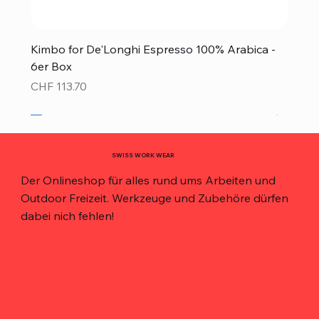
Kimbo for De'Longhi Espresso 100% Arabica -
6er Box
Preis
CHF 113.70
Neu!
Neu!
Neu!
Neu!
Neu!
Top Preis!
Top Preis!
SWISS WORK WEAR
Der Onlineshop für alles rund ums Arbeiten und
Outdoor Freizeit. Werkzeuge und Zubehöre dürfen
dabei nich fehlen!