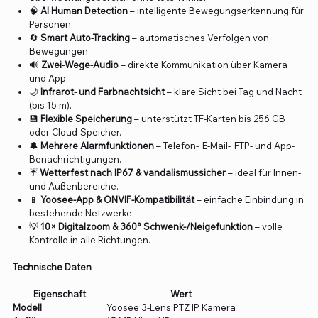
🧠
AI Human Detection
– intelligente Bewegungserkennung für
Personen.
🔄
Smart Auto-Tracking
– automatisches Verfolgen von
Bewegungen.
🔊
Zwei-Wege-Audio
– direkte Kommunikation über Kamera
und App.
🌙
Infrarot- und Farbnachtsicht
– klare Sicht bei Tag und Nacht
(bis 15 m).
💾
Flexible Speicherung
– unterstützt TF-Karten bis 256 GB
oder Cloud-Speicher.
🔔
Mehrere Alarmfunktionen
– Telefon-, E-Mail-, FTP- und App-
Benachrichtigungen.
☔
Wetterfest nach IP67 & vandalismussicher
– ideal für Innen-
und Außenbereiche.
📱
Yoosee-App & ONVIF-Kompatibilität
– einfache Einbindung in
bestehende Netzwerke.
💡
10× Digitalzoom & 360° Schwenk-/Neigefunktion
– volle
Kontrolle in alle Richtungen.
Technische Daten
Eigenschaft
Wert
Modell
Yoosee 3-Lens PTZ IP Kamera