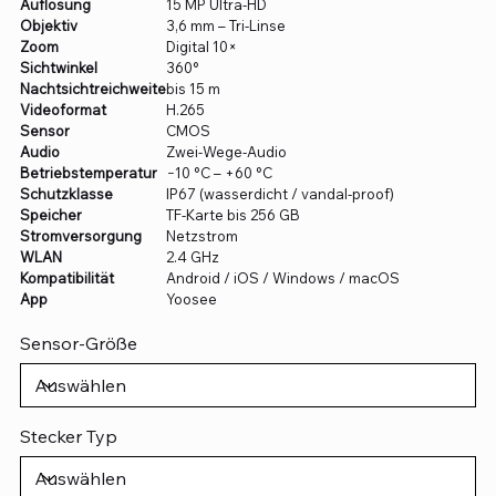
Auflösung
15 MP Ultra-HD
Objektiv
3,6 mm – Tri-Linse
Zoom
Digital 10×
Sichtwinkel
360°
Nachtsichtreichweite
bis 15 m
Videoformat
H.265
Sensor
CMOS
Audio
Zwei-Wege-Audio
Betriebstemperatur
−10 °C – +60 °C
Schutzklasse
IP67 (wasserdicht / vandal-proof)
Speicher
TF-Karte bis 256 GB
Stromversorgung
Netzstrom
WLAN
2.4 GHz
Kompatibilität
Android / iOS / Windows / macOS
App
Yoosee
Sensor-Größe
Stecker Typ