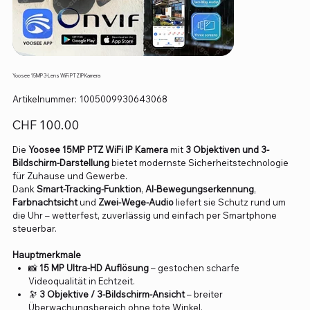
Yoosee 15MP 3-Lens WiFi PTZ IP Kamera
Artikelnummer:
Artikelnummer:
1005009930643068
1005009930643068
Preis
CHF 100.00
Die
Yoosee 15MP PTZ WiFi IP Kamera
mit
3 Objektiven und 3-
Bildschirm-Darstellung
bietet modernste Sicherheitstechnologie
für Zuhause und Gewerbe.
Dank
Smart-Tracking-Funktion
,
AI-Bewegungserkennung
,
Farbnachtsicht
und
Zwei-Wege-Audio
liefert sie Schutz rund um
die Uhr – wetterfest, zuverlässig und einfach per Smartphone
steuerbar.
Hauptmerkmale
📸
15 MP Ultra-HD Auflösung
– gestochen scharfe
Videoqualität in Echtzeit.
🔭
3 Objektive / 3-Bildschirm-Ansicht
– breiter
Überwachungsbereich ohne tote Winkel.