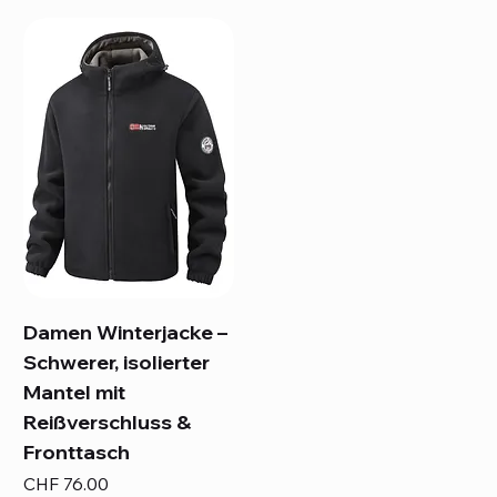
Damen Winterjacke –
Schwerer, isolierter
Mantel mit
Reißverschluss &
Fronttasch
Preis
CHF 76.00