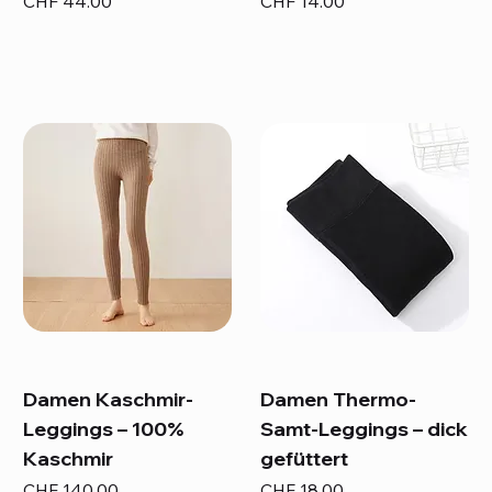
CHF 44.00
CHF 14.00
Damen Kaschmir-
Damen Thermo-
Leggings – 100%
Samt-Leggings – dick
Kaschmir
gefüttert
Preis
Preis
CHF 140.00
CHF 18.00