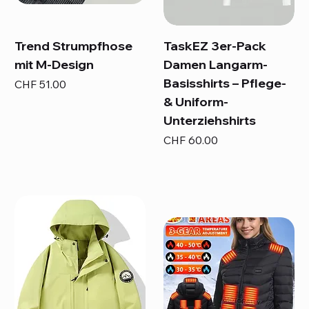
Trend Strumpfhose
TaskEZ 3er-Pack
mit M-Design
Damen Langarm-
Basisshirts – Pflege-
Preis
CHF 51.00
& Uniform-
Unterziehshirts
Preis
CHF 60.00