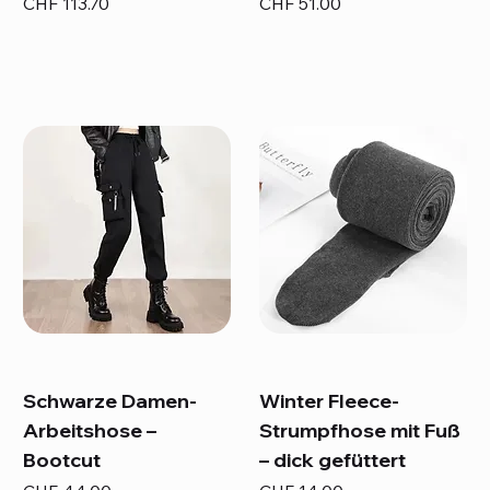
Preis
Preis
CHF 113.70
CHF 51.00
Schwarze Damen-
Winter Fleece-
Arbeitshose –
Strumpfhose mit Fuß
Bootcut
– dick gefüttert
Preis
Preis