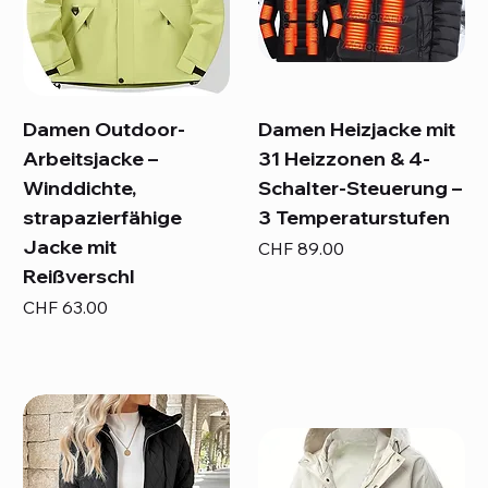
Damen Outdoor-
Damen Heizjacke mit
Arbeitsjacke –
31 Heizzonen & 4-
Winddichte,
Schalter-Steuerung –
strapazierfähige
3 Temperaturstufen
Jacke mit
Preis
CHF 89.00
Reißverschl
Preis
CHF 63.00