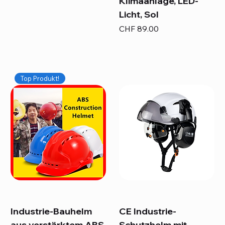
Klimaanlage, LED-
Licht, Sol
Preis
CHF 89.00
Top Produkt!
Industrie-Bauhelm
CE Industrie-
aus verstärktem ABS
Schutzhelm mit