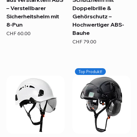
– Verstellbarer
Doppelbrille &
Sicherheitshelm mit
Gehörschutz –
8-Pun
Hochwertiger ABS-
Bauhe
Preis
CHF 60.00
Preis
CHF 79.00
Top Produkt!