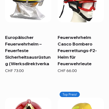
Europäischer
Feuerwehrhelm
Feuerwehrhelm –
Casco Bombero
Feuerfeste
Feuerrettungs-F2-
Sicherheitsausrüstun
Helm für
g (Werksdirektverka
Feuerwehrleute
Preis
Preis
CHF 73.00
CHF 66.00
Top Preis!