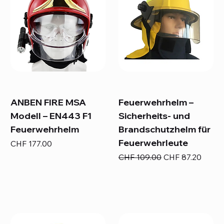
ANBEN FIRE MSA
Feuerwehrhelm –
Modell – EN443 F1
Sicherheits- und
Feuerwehrhelm
Brandschutzhelm für
Feuerwehrleute
Preis
CHF 177.00
Standardpreis
Sale-Preis
CHF 109.00
CHF 87.20