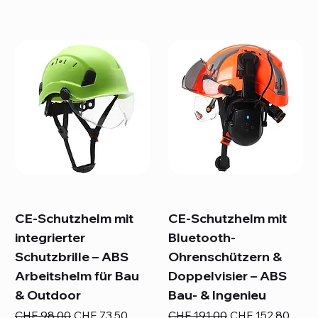
CE-Schutzhelm mit
CE-Schutzhelm mit
integrierter
Bluetooth-
Schutzbrille – ABS
Ohrenschützern &
Arbeitshelm für Bau
Doppelvisier – ABS
& Outdoor
Bau- & Ingenieu
Standardpreis
Sale-Preis
Standardpreis
Sale-Preis
CHF 98.00
CHF 73.50
CHF 191.00
CHF 152.80